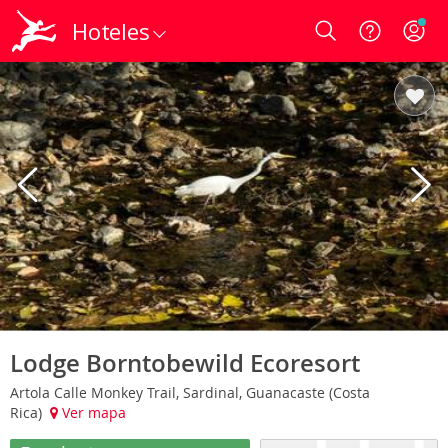
Hoteles
Login
Lodge Borntobewild Ecoresort
Artola Calle Monkey Trail, Sardinal, Guanacaste (Costa
Rica)
Ver mapa