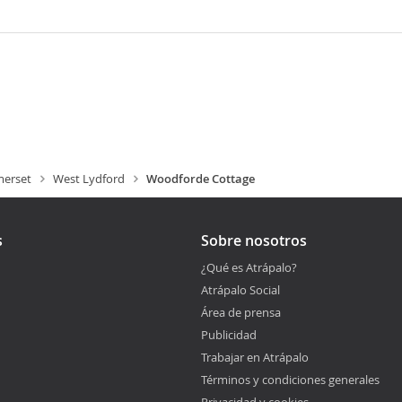
erset
West Lydford
Woodforde Cottage
s
Sobre nosotros
¿Qué es Atrápalo?
Atrápalo Social
Área de prensa
Publicidad
Trabajar en Atrápalo
Términos y condiciones generales