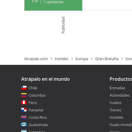
1
opiniones
Publicidad
Atrapalo.com
Hoteles
Europa
Gran Bretaña
Som
Atrápalo en el mundo
Producto
Chile
Entradas
Colombia
Actividades
Perú
Vuelos
Panamá
Trenes
Costa Rica
Hoteles
Guatemala
Vuelo+Hotel