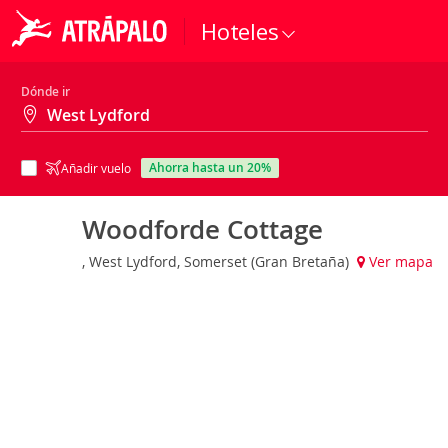
Hoteles
Dónde ir
ahorra hasta un 20%
Añadir vuelo
Woodforde Cottage
, West Lydford, Somerset (Gran Bretaña)
Ver mapa