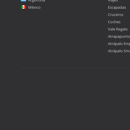
Argentina
Viajes
México
Escapadas
Cruceros
Coches
Vale Regalo
Atrapapunt
Atrápalo Em
Atrápalo Sm