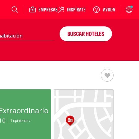
Login
BUSCAR HOTELES
Extraordinario
10
1 opiniones