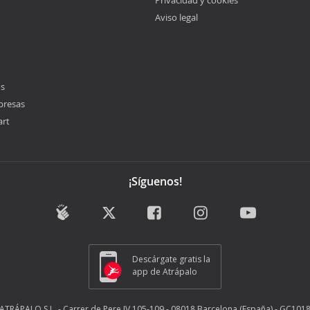
Privacidad y cookies
Aviso legal
os
presas
art
¡Síguenos!
Descárgate gratis la
app de Atrápalo
ATRÁPALO S.L. - Carrer de Pere IV 105-109 - 08018 Barcelona (España) - GC101