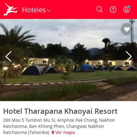
Hoteles
Login
Hotel Tharapana Khaoyai Resort
289 Moo 5 Tumbon Mu Si, Amphoe Pak Chong, Nakhon
Ratchasima, Ban Khlong Phen, Changwat Nakhon
Ratchasima (Tailandia)
Ver mapa