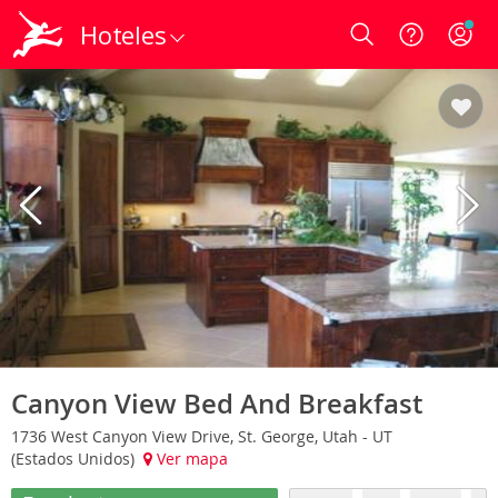
Hoteles
Login
Canyon View Bed And Breakfast
1736 West Canyon View Drive, St. George, Utah - UT
(Estados Unidos)
Ver mapa