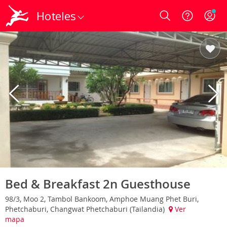
Hoteles
Login
Bed & Breakfast 2n Guesthouse
98/3, Moo 2, Tambol Bankoom, Amphoe Muang Phet Buri,
Phetchaburi, Changwat Phetchaburi (Tailandia)
Ver
mapa