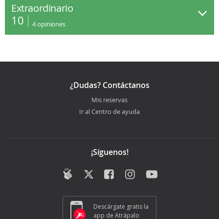
Extraordinario
10
4
opiniones
¿Dudas? Contáctanos
Mis reservas
Ir al Centro de ayuda
¡Síguenos!
Descárgate gratis la
app de Atrápalo