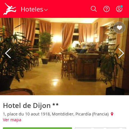
Hoteles
Login
Hotel de Dijon
1, place du 10 aout 1918, Montdidier, Picardía (Francia)
Ver mapa