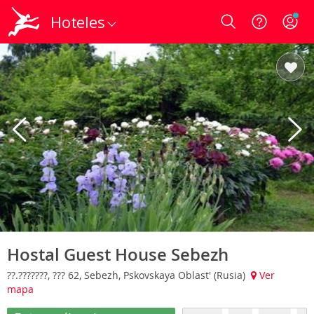
Hoteles
Login
Hostal Guest House Sebezh
??.???????, ??? 62, Sebezh, Pskovskaya Oblast' (Rusia)
Ver
mapa