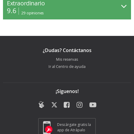
Extraordinario
9.6
29
opiniones
¿Dudas? Contáctanos
Mis reservas
Ir al Centro de ayuda
¡Síguenos!
Descárgate gratis la
app de Atrápalo