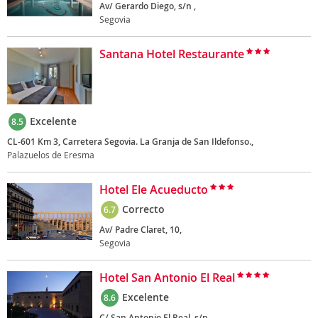
Av/ Gerardo Diego, s/n ,
Segovia
Santana Hotel Restaurante
Excelente
8.5
CL-601 Km 3, Carretera Segovia. La Granja de San Ildefonso.,
Palazuelos de Eresma
Hotel Ele Acueducto
Correcto
6.7
Av/ Padre Claret, 10,
Segovia
Hotel San Antonio El Real
Excelente
8.6
C/ San Antonio El Real, s/n,