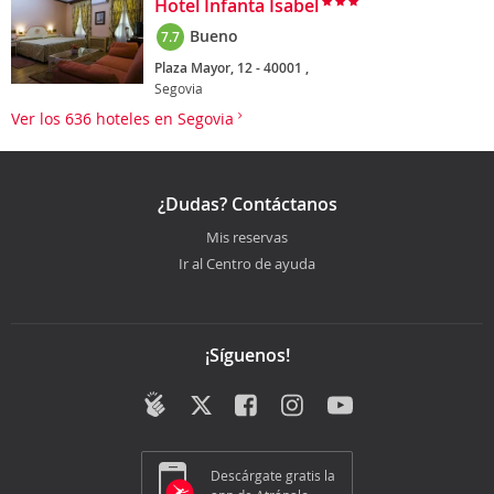
Hotel Infanta Isabel
Bueno
7.7
Plaza Mayor, 12 - 40001 ,
Segovia
Ver los 636 hoteles en Segovia
¿Dudas? Contáctanos
Mis reservas
Ir al Centro de ayuda
¡Síguenos!
Descárgate gratis la