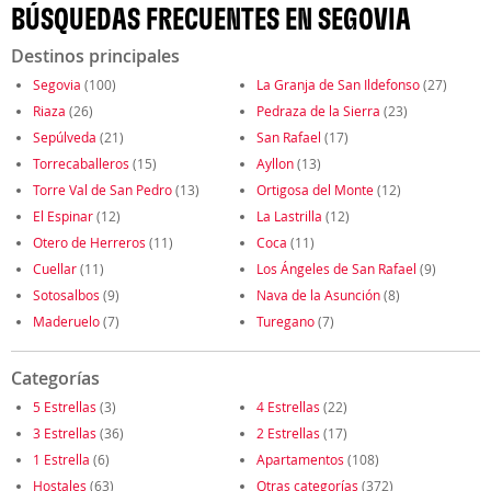
BÚSQUEDAS FRECUENTES EN SEGOVIA
Destinos principales
Segovia
(100)
La Granja de San Ildefonso
(27)
Riaza
(26)
Pedraza de la Sierra
(23)
Sepúlveda
(21)
San Rafael
(17)
Torrecaballeros
(15)
Ayllon
(13)
Torre Val de San Pedro
(13)
Ortigosa del Monte
(12)
El Espinar
(12)
La Lastrilla
(12)
Otero de Herreros
(11)
Coca
(11)
Cuellar
(11)
Los Ángeles de San Rafael
(9)
Sotosalbos
(9)
Nava de la Asunción
(8)
Maderuelo
(7)
Turegano
(7)
Categorías
5 Estrellas
(3)
4 Estrellas
(22)
3 Estrellas
(36)
2 Estrellas
(17)
1 Estrella
(6)
Apartamentos
(108)
Hostales
(63)
Otras categorías
(372)