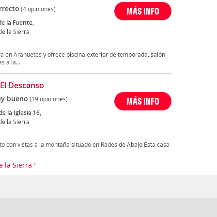
rrecto
(4 opiniones)
MÁS INFO
de la Fuente,
e la Sierra
en Arahuetes y ofrece piscina exterior de temporada, salón
s a la...
 El Descanso
y bueno
(19 opiniones)
MÁS INFO
de la Iglesia 16,
e la Sierra
to con vistas a la montaña situado en Rades de Abajo Esta casa
e la Sierra