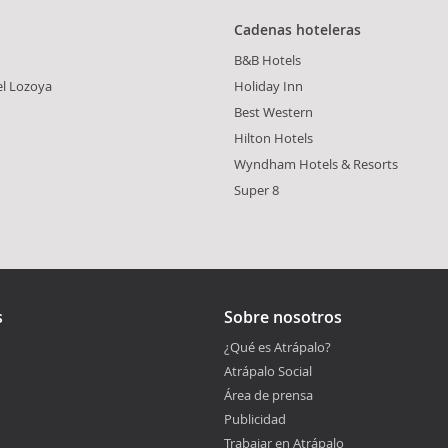
Cadenas hoteleras
B&B Hotels
el Lozoya
Holiday Inn
Best Western
Hilton Hotels
Wyndham Hotels & Resorts
Super 8
s
Sobre nosotros
¿Qué es Atrápalo?
Atrápalo Social
Área de prensa
Publicidad
Trabajar en Atrápalo