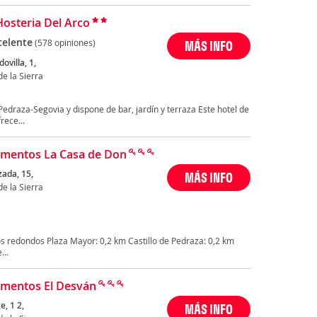
Hosteria Del Arco
celente
(578 opiniones)
MÁS INFO
ovilla, 1,
e la Sierra
Pedraza-Segovia y dispone de bar, jardín y terraza Este hotel de
rece...
mentos La Casa de Don
zada, 15,
MÁS INFO
e la Sierra
s redondos Plaza Mayor: 0,2 km Castillo de Pedraza: 0,2 km
...
mentos El Desván
, 1 2,
MÁS INFO