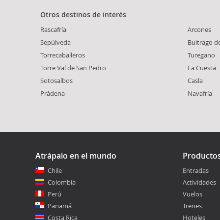
Otros destinos de interés
Rascafría
Arcones
Sepúlveda
Buitrago d
Torrecaballeros
Turegano
Torre Val de San Pedro
La Cuesta
Sotosalbos
Casla
Prádena
Navafría
Atrápalo en el mundo
Producto
Chile
Entradas
Colombia
Actividades
Perú
Vuelos
Panamá
Trenes
Costa Rica
Hoteles