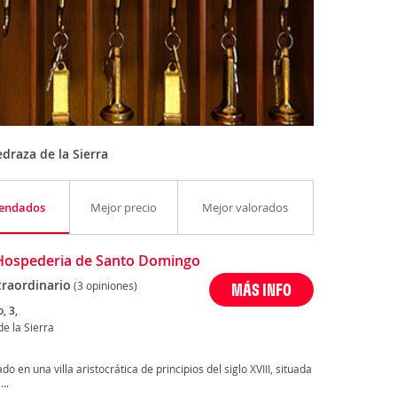
draza de la Sierra
endados
Mejor precio
Mejor valorados
Hospederia de Santo Domingo
traordinario
(3 opiniones)
MÁS INFO
, 3,
e la Sierra
o en una villa aristocrática de principios del siglo XVIII, situada
..