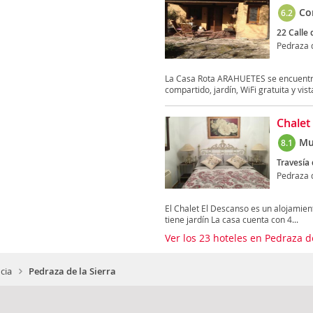
Co
6.2
22 Calle 
Pedraza d
La Casa Rota ARAHUETES se encuentra 
compartido, jardín, WiFi gratuita y vista
Chalet
Mu
8.1
Travesía 
Pedraza d
El Chalet El Descanso es un alojamien
tiene jardín La casa cuenta con 4...
Ver los 23 hoteles en Pedraza d
cia
Pedraza de la Sierra