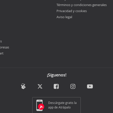
Términos y condiciones generales
Privacidad y cookies
Aviso legal
os
presas
art
¡Síguenos!
Descárgate gratis la
app de Atrápalo