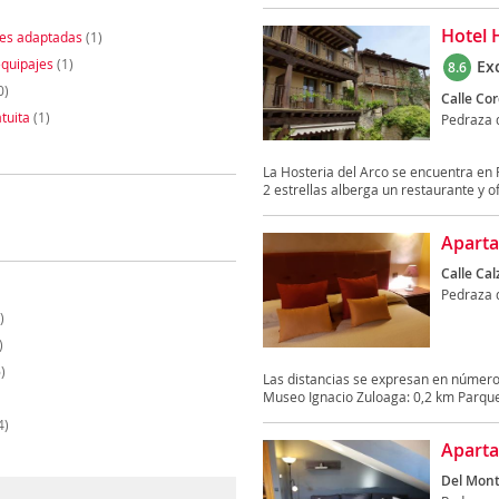
Hotel 
nes adaptadas
(1)
quipajes
(1)
Ex
8.6
0)
Calle Cord
tuita
(1)
Pedraza d
La Hosteria del Arco se encuentra en 
2 estrellas alberga un restaurante y of
Aparta
Calle Cal
Pedraza d
)
)
)
Las distancias se expresan en número
Museo Ignacio Zuloaga: 0,2 km Parque
4)
Aparta
Del Monte