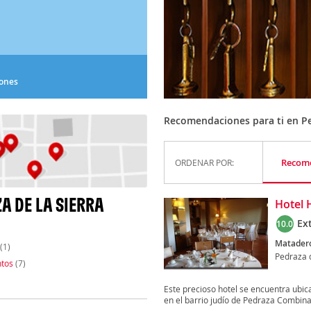
iones
Recomendaciones para ti en Pe
Recom
ORDENAR POR:
A DE LA SIERRA
Hotel 
Ex
10.0
Matadero
(1)
Pedraza d
tos
(7)
Este precioso hotel se encuentra ubicad
en el barrio judío de Pedraza Combina.