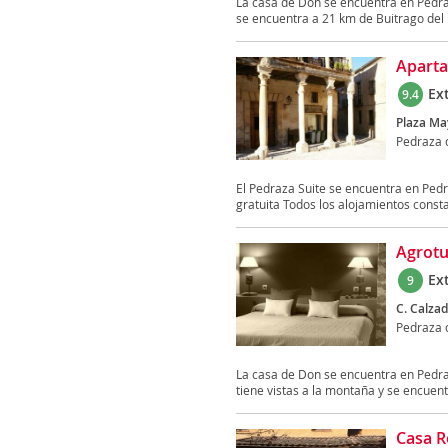
La casa de Don se encuentra en Pedraz
se encuentra a 21 km de Buitrago del 
Aparta
Ex
9.4
Plaza May
Pedraza d
El Pedraza Suite se encuentra en Pedra
gratuita Todos los alojamientos consta
Agrotu
Ex
9
C. Calzad
Pedraza d
La casa de Don se encuentra en Pedraz
tiene vistas a la montaña y se encuent
Casa R