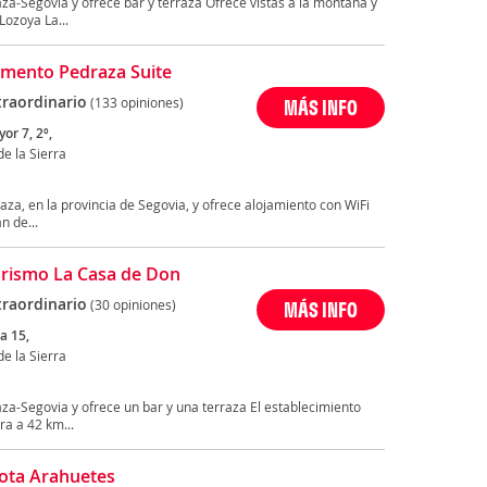
a-Segovia y ofrece bar y terraza Ofrece vistas a la montaña y
Lozoya La...
mento Pedraza Suite
traordinario
(133 opiniones)
MÁS INFO
or 7, 2º,
e la Sierra
za, en la provincia de Segovia, y ofrece alojamiento con WiFi
n de...
rismo La Casa de Don
traordinario
(30 opiniones)
MÁS INFO
a 15,
e la Sierra
a-Segovia y ofrece un bar y una terraza El establecimiento
ra a 42 km...
ota Arahuetes