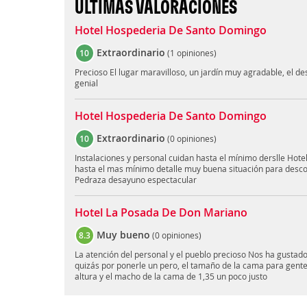
ÚLTIMAS VALORACIONES
Hotel Hospederia De Santo Domingo
Extraordinario
10
(
1 opiniones
)
Precioso El lugar maravilloso, un jardín muy agradable, el d
genial
Hotel Hospederia De Santo Domingo
Extraordinario
10
(
0 opiniones
)
Instalaciones y personal cuidan hasta el mínimo derslle Hotel 
hasta el mas mínimo detalle muy buena situación para desco
Pedraza desayuno espectacular
Hotel La Posada De Don Mariano
Muy bueno
8.3
(
0 opiniones
)
La atención del personal y el pueblo precioso Nos ha gustado
quizás por ponerle un pero, el tamaño de la cama para gent
altura y el macho de la cama de 1,35 un poco justo