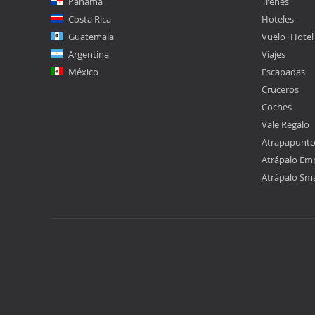
Panamá
Trenes
Costa Rica
Hoteles
Guatemala
Vuelo+Hotel
Argentina
Viajes
México
Escapadas
Cruceros
Coches
Vale Regalo
Atrapapunt
Atrápalo Em
Atrápalo Sm