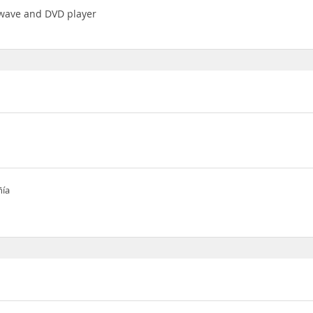
rowave and DVD player
ñía