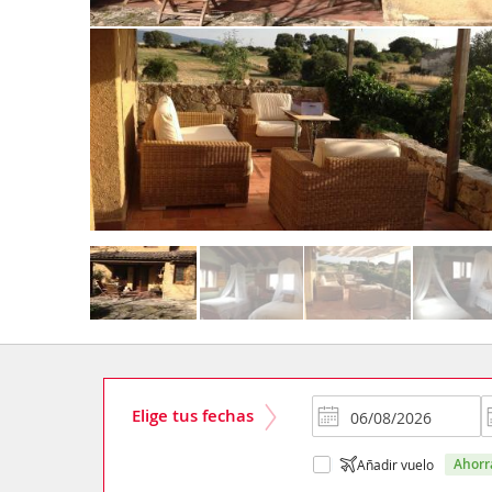
Elige tus fechas
ahor
Añadir vuelo