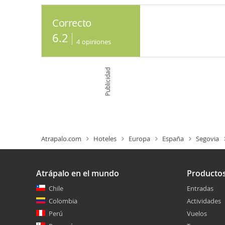
Correcto
6.2
4
opiniones
Publicidad
Atrapalo.com
Hoteles
Europa
España
Segovia
Atrápalo en el mundo
Producto
Chile
Entradas
Colombia
Actividades
Perú
Vuelos