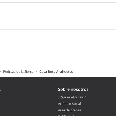
Pedraza de la Sierra
Casa Rota Arahuetes
s
Sobre nosotros
¿Qué es Atrápalo?
Atrápalo Social
Área de prensa