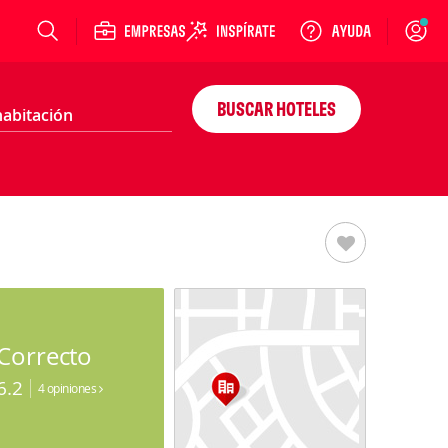
Login
BUSCAR HOTELES
Correcto
6.2
4 opiniones