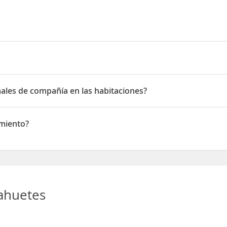
e la Fuente
ales de compañía en las habitaciones?
s de compañía en las habitaciones
amiento?
nto
ahuetes