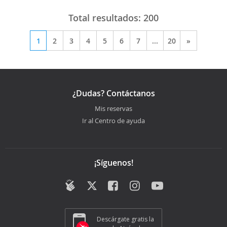
Total resultados:
200
1
2
3
4
5
6
7
...
20
»
¿Dudas? Contáctanos
Mis reservas
Ir al Centro de ayuda
¡Síguenos!
Descárgate gratis la