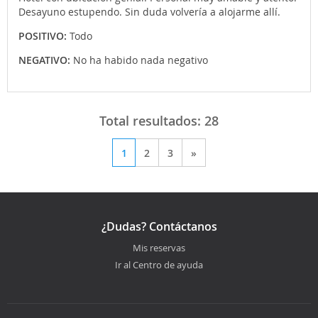
Desayuno estupendo. Sin duda volvería a alojarme allí.
POSITIVO:
Todo
NEGATIVO:
No ha habido nada negativo
Total resultados:
28
1
2
3
»
¿Dudas? Contáctanos
Mis reservas
Ir al Centro de ayuda