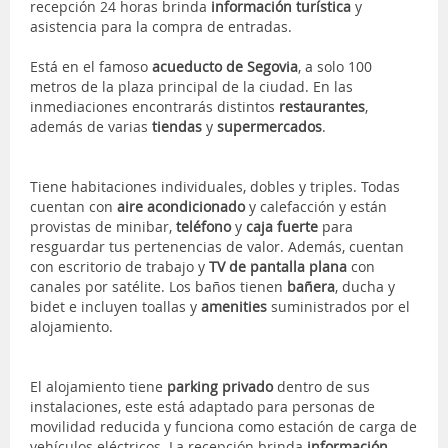
recepción 24 horas brinda
información turística
y
asistencia para la compra de entradas.
Está en el famoso
acueducto de Segovia
, a solo 100
metros de la plaza principal de la ciudad. En las
inmediaciones encontrarás distintos
restaurantes
,
además de varias
tiendas
y
supermercados
.
Tiene habitaciones individuales, dobles y triples. Todas
cuentan con
aire acondicionado
y calefacción y están
provistas de minibar,
teléfono
y
caja fuerte
para
resguardar tus pertenencias de valor. Además, cuentan
con escritorio de trabajo y
TV de pantalla plana
con
canales por satélite. Los baños tienen
bañera
, ducha y
bidet e incluyen toallas y
amenities
suministrados por el
alojamiento.
El alojamiento tiene
parking privado
dentro de sus
instalaciones, este está adaptado para personas de
movilidad reducida y funciona como estación de carga de
vehículos eléctricos. La recepción brinda
información