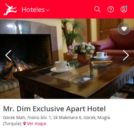
Hoteles
Login
Mr. Dim Exclusive Apart Hotel
Göcek Mah, ?nönü blv. 1, Sk Makmara 6, Göcek, Mugla
(Turquía)
Ver mapa