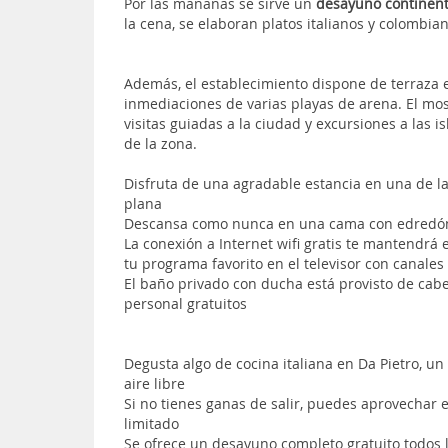
Por las mañanas se sirve un
desayuno continent
la cena, se elaboran platos italianos y colombia
Además, el establecimiento dispone de terraza en
inmediaciones de varias playas de arena. El mos
visitas guiadas a la ciudad y excursiones a las is
de la zona.
Disfruta de una agradable estancia en una de la
plana
Descansa como nunca en una cama con edredón
La conexión a Internet wifi gratis te mantendrá 
tu programa favorito en el televisor con canales
El baño privado con ducha está provisto de cabez
personal gratuitos
Degusta algo de cocina italiana en Da Pietro, u
aire libre
Si no tienes ganas de salir, puedes aprovechar e
limitado
Se ofrece un desayuno completo gratuito todos l