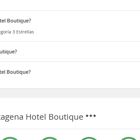
tel Boutique?
goría 3 Estrellas
utique?
outique, disfrutarás de una fantástica ubicación en el centro de Ca
Playa Castillo Grande
tel Boutique?
ro de Convenciones Cartagena de Indias y a 4,8 km de Torre del Re
o en Bocagrande, Carrera 3 No. 4-101
tagena Hotel Boutique