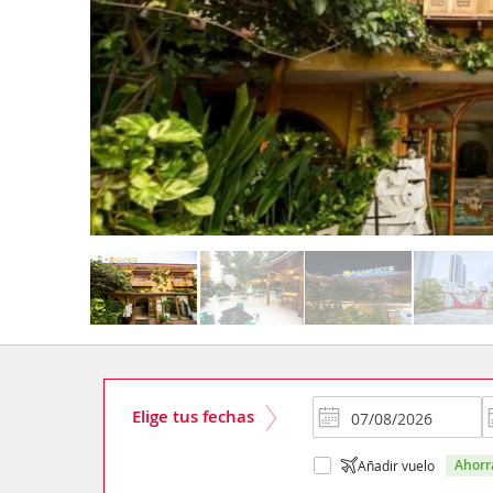
Elige tus fechas
ahor
Añadir vuelo