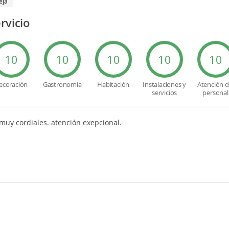
eja
rvicio
10
10
10
10
10
ecoración
Gastronomía
Habitación
Instalaciones y
Atención d
servicios
personal
 muy cordiales. atención exepcional.