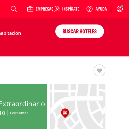
Login
BUSCAR HOTELES
Extraordinario
10
1 opiniones