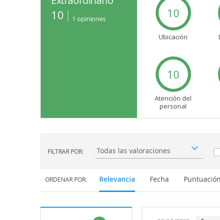
Extraordinario
10
10
1
opiniones
Ubicación
10
Atención del
personal
FILTRAR POR:
Filtrar por:
Relevancia
Fecha
Puntuació
ORDENAR POR: