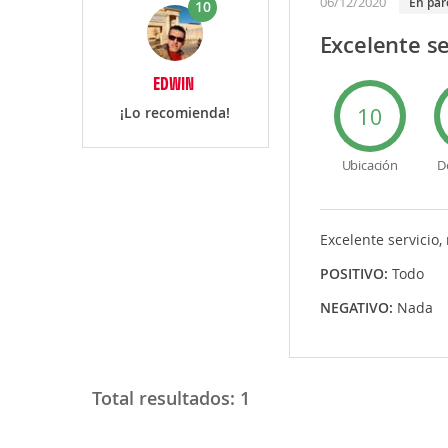
06/12/2020
en par
10
Excelente se
EDWIN
10
¡Lo recomienda!
Ubicación
D
Excelente servicio,
POSITIVO:
Todo
NEGATIVO:
Nada
Total resultados:
1