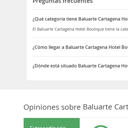
Preguntas frecuentes
¿Qué categoría tiene Baluarte Cartagena Ho
El Baluarte Cartagena Hotel Boutique tiene la cate
¿Cómo llegar a Baluarte Cartagena Hotel Bo
Si decides alojarte en Baluarte Cartagena Hotel B
3 min a pie de Playa de Bocagrande y a 7 min de 
¿Dónde está situado Baluarte Cartagena Ho
Además, este hotel se encuentra a 3,5 km de Cent
El Baluarte Cartagena Hotel Boutique está situad
Opiniones sobre
Baluarte Car