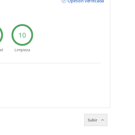
Opinión verificada
10
el
Limpieza
Subir