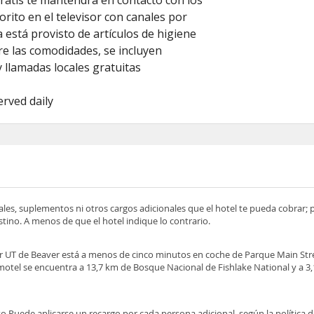
gratis te mantendrá en contacto con los
rito en el televisor con canales por
 está provisto de artículos de higiene
re las comodidades, se incluyen
y llamadas locales gratuitas
erved daily
ocales, suplementos ni otros cargos adicionales que el hotel te pueda cobrar;
tino. A menos de que el hotel indique lo contrario.
UT de Beaver está a menos de cinco minutos en coche de Parque Main Str
otel se encuentra a 13,7 km de Bosque Nacional de Fishlake National y a 3
 Puede aplicarse un recargo por cada persona adicional, según la política d