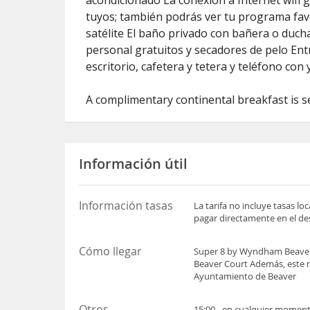
acondicionado La conexión a Internet wifi 
tuyos; también podrás ver tu programa favo
satélite El baño privado con bañera o ducha
personal gratuitos y secadores de pelo Ent
escritorio, cafetera y tetera y teléfono con 
A complimentary continental breakfast is s
Información útil
Información tasas
La tarifa no incluye tasas l
pagar directamente en el des
Cómo llegar
Super 8 by Wyndham Beaver 
Beaver Court Además, este m
Ayuntamiento de Beaver
Otros
15:00 - en cualquier momento