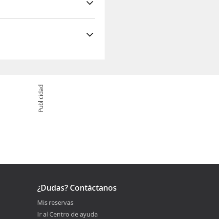
Museo Beaver Court
 Beaver
Publicidad
¿Dudas? Contáctanos
Mis reservas
Ir al Centro de ayuda