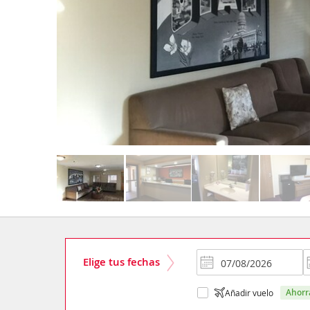
Elige tus fechas
ahor
Añadir vuelo