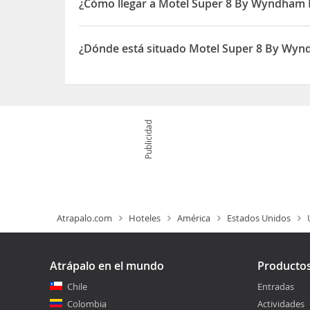
¿Cómo llegar a Motel Super 8 By Wyndham 
Super 8 by Wyndham Beaver UT de Beaver está a 
Además, este motel se encuentra a 13,7 km de Bo
¿Dónde está situado Motel Super 8 By Wyn
El Motel Super 8 By Wyndham Beaver Ut está sit
Publicidad
Atrapalo.com
Hoteles
América
Estados Unidos
Atrápalo en el mundo
Producto
Chile
Entradas
Colombia
Actividades