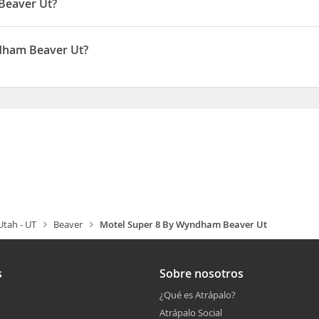
Beaver Ut?
menos de cinco minutos en coche de Parque Main Street y Casa 
sque Nacional de Fishlake National y a 3,1 km de Ayuntamiento de
dham Beaver Ut?
uado en 626 W 1400 N
Utah - UT
Beaver
Motel Super 8 By Wyndham Beaver Ut
s
Sobre nosotros
¿Qué es Atrápalo?
Atrápalo Social