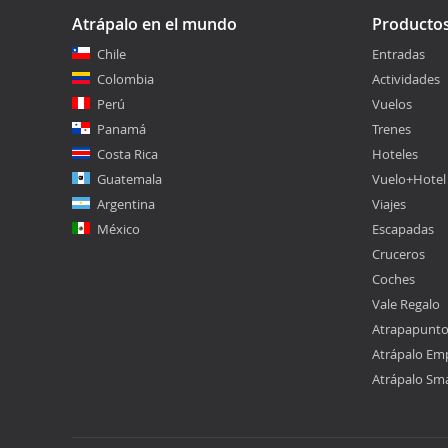
Atrápalo en el mundo
Producto
Chile
Entradas
Colombia
Actividades
Perú
Vuelos
Panamá
Trenes
Costa Rica
Hoteles
Guatemala
Vuelo+Hotel
Argentina
Viajes
México
Escapadas
Cruceros
Coches
Vale Regalo
Atrapapunt
Atrápalo Em
Atrápalo Sm