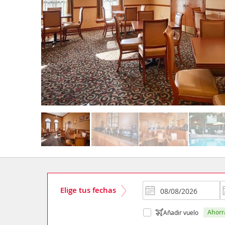
Elige tus fechas
ahor
Añadir vuelo