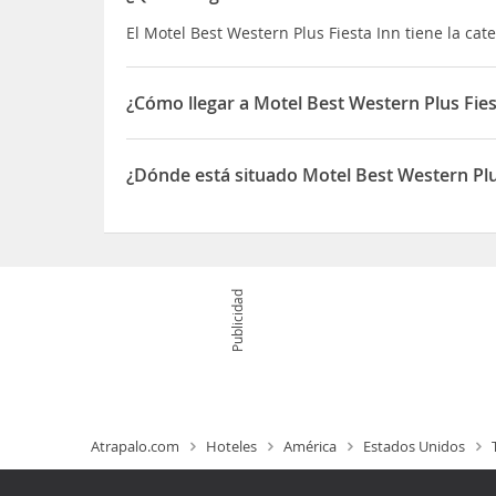
El Motel Best Western Plus Fiesta Inn tiene la cat
¿Cómo llegar a Motel Best Western Plus Fies
Si decides alojarte en Best Western Plus Fiesta 
Texas-San Antonio y Parque temático Six Flags Fi
¿Dónde está situado Motel Best Western Plu
La Cantera y a 6,2 km de Centro comercial The Ri
El Motel Best Western Plus Fiesta Inn está situa
Publicidad
Atrapalo.com
Hoteles
América
Estados Unidos