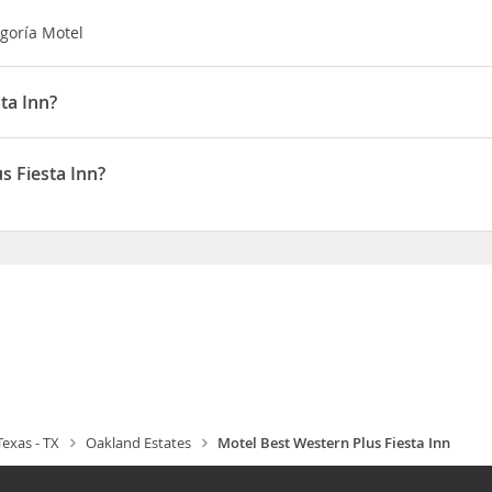
egoría Motel
ta Inn?
Inn de San Antonio, apenas te separarán cinco minutos en coche de
esta Texas Además, este motel se encuentra a 5,6 km de Centro com
s Fiesta Inn?
m
do en 13535 W Interstate Highway 10
Texas - TX
Oakland Estates
Motel Best Western Plus Fiesta Inn