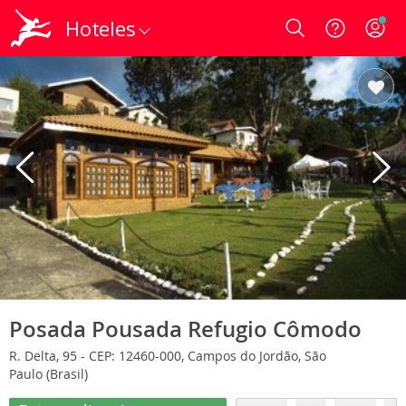
Hoteles
Login
Posada Pousada Refugio Cômodo
R. Delta, 95 - CEP: 12460-000, Campos do Jordão, São
Paulo (Brasil)