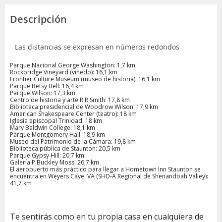
Descripción
Las distancias se expresan en números redondos
Parque Nacional George Washington: 1,7 km
Rockbridge Vineyard (viñedo): 16,1 km
Frontier Culture Museum (museo de historia): 16,1 km
Parque Betsy Bell: 16,4 km
Parque Wilson: 17,3 km
Centro de historia y arte R R Smith: 17,8 km
Biblioteca presidencial de Woodrow Wilson: 17,9 km
American Shakespeare Center (teatro): 18 km
Iglesia episcopal Trinidad: 18 km
Mary Baldwin College: 18,1 km
Parque Montgomery Hall: 18,9 km
Museo del Patrimonio de la Cámara: 19,8 km
Biblioteca pública de Staunton: 20,5 km
Parque Gypsy Hill: 20,7 km
Galería P Buckley Moss: 26,7 km
El aeropuerto más práctico para llegar a Hometown Inn Staunton se
encuentra en Weyers Cave, VA (SHD-A Regional de Shenandoah Valley):
41,7 km
Te sentirás como en tu propia casa en cualquiera de