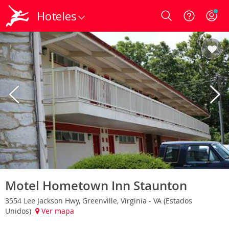
Hoteles
Login
Motel Hometown Inn Staunton
3554 Lee Jackson Hwy, Greenville, Virginia - VA (Estados
Unidos)
Ver mapa