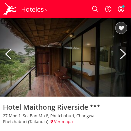
Hoteles
Login
Hotel Maithong Riverside
27 Moo 1, Soi Ban Mo 8, Phetchaburi, Changwat
Phetchaburi (Tailandia)
Ver mapa