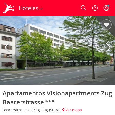
Hoteles
Login
Apartamentos Visionapartments Zug
Baarerstrasse
Baarerstrasse 73, Zug, Zug (Suiza)
Ver mapa