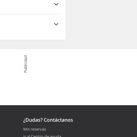
 Playa de Laem Luang
Publicidad
¿Dudas? Contáctanos
Mis reservas
Ir al Centro de ayuda