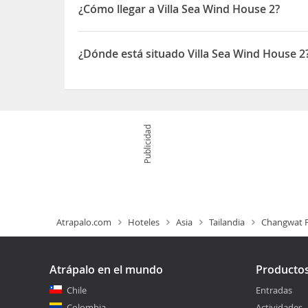
¿Cómo llegar a Villa Sea Wind House 2?
Esta villa de Hat Chao Samran (playa) está junto
Además, esta villa se encuentra a 26,5 km de Cha
¿Dónde está situado Villa Sea Wind House 2
El Villa Sea Wind House 2 está situado en 258 M
Publicidad
Atrapalo.com
Hoteles
Asia
Tailandia
Changwat P
Atrápalo en el mundo
Producto
Chile
Entradas
Colombia
Actividades