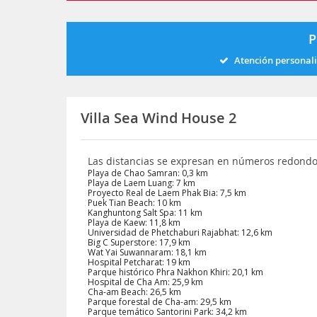
P
Atención personal
Villa Sea Wind House 2
Las distancias se expresan en números redond
Playa de Chao Samran: 0,3 km
Playa de Laem Luang: 7 km
Proyecto Real de Laem Phak Bia: 7,5 km
Puek Tian Beach: 10 km
Kanghuntong Salt Spa: 11 km
Playa de Kaew: 11,8 km
Universidad de Phetchaburi Rajabhat: 12,6 km
Big C Superstore: 17,9 km
Wat Yai Suwannaram: 18,1 km
Hospital Petcharat: 19 km
Parque histórico Phra Nakhon Khiri: 20,1 km
Hospital de Cha Am: 25,9 km
Cha-am Beach: 26,5 km
Parque forestal de Cha-am: 29,5 km
Parque temático Santorini Park: 34,2 km