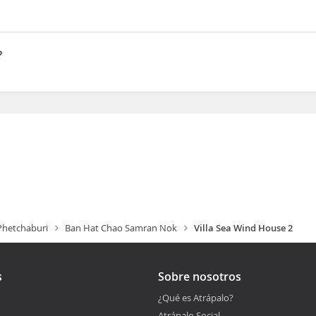
 al mar, a apenas 1 min en coche de Playa de Chao Samran y a 9 de
-am Beach y a 34,2 km de Parque temático Santorini Park
?
oo 2, Chao Samran Beach
hetchaburi
Ban Hat Chao Samran Nok
Villa Sea Wind House 2
s
Sobre nosotros
¿Qué es Atrápalo?
Atrápalo Social