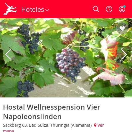
Hoteles
Login
Hostal Wellnesspension Vier
Napoleonslinden
Sackberg 63, Bad Sulza, Thuringia (Alemania)
Ver
mapa