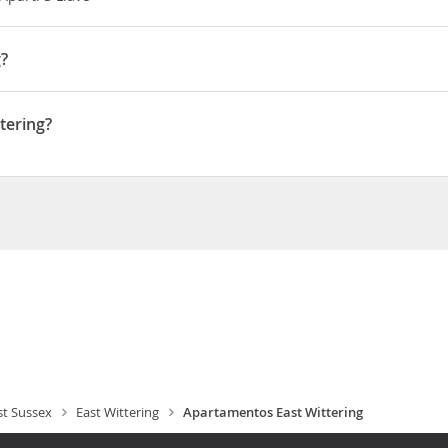
g?
 15 minutos en coche de Puerto de Chichester y Circuito de Goodw
od House y a 20,5 km de Hipódromo de Goodwood
tering?
lat 5 Borthwick House
t Sussex
East Wittering
Apartamentos East Wittering