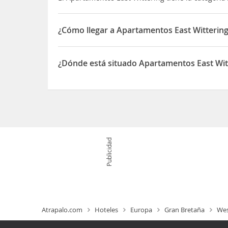
¿Cómo llegar a Apartamentos East Witterin
Este apartamento de Chichester está a menos de
apartamento se encuentra a 18,7 km de Goodwo
¿Dónde está situado Apartamentos East Wit
El Apartamentos East Wittering está situado en F
Publicidad
Atrapalo.com
Hoteles
Europa
Gran Bretaña
Wes