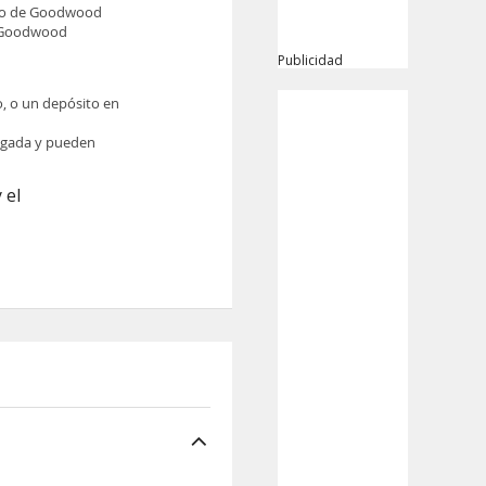
ito de Goodwood
e Goodwood
Publicidad
o, o un depósito en
legada y pueden
 el