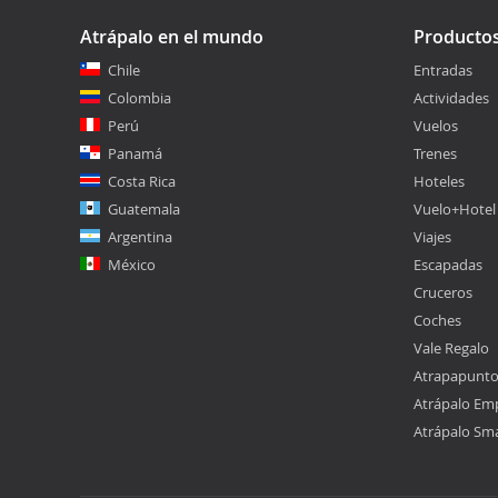
Atrápalo en el mundo
Producto
Chile
Entradas
Colombia
Actividades
Perú
Vuelos
Panamá
Trenes
Costa Rica
Hoteles
Guatemala
Vuelo+Hotel
Argentina
Viajes
México
Escapadas
Cruceros
Coches
Vale Regalo
Atrapapunt
Atrápalo Em
Atrápalo Sm