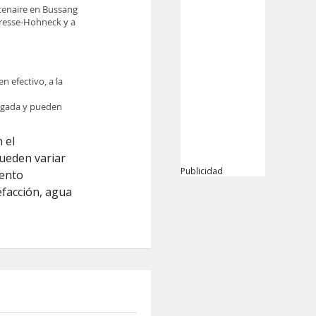
cenaire en Bussang
Bresse-Hohneck y a
n efectivo, a la
legada y pueden
 el
pueden variar
Publicidad
iento
efacción, agua