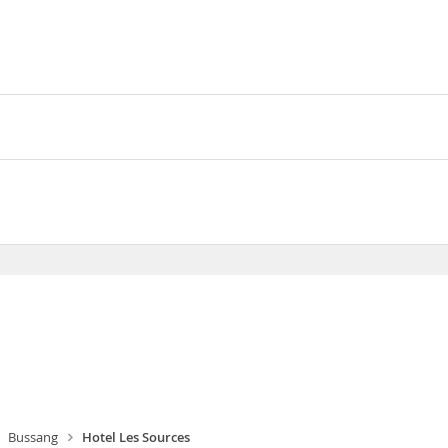
enos de 15 minutos en coche de Estación de esquí Larcenaire en 
 de huéspedes con spa se encuentra a 22,6 km de La Bresse-Hohnec
DES SOURCES
Bussang
Hotel Les Sources