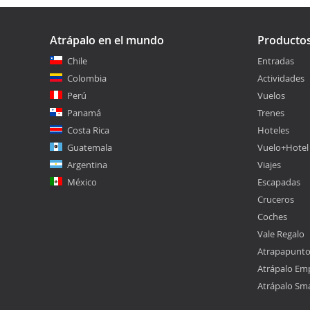
Atrápalo en el mundo
Producto
Chile
Entradas
Colombia
Actividades
Perú
Vuelos
Panamá
Trenes
Costa Rica
Hoteles
Guatemala
Vuelo+Hotel
Argentina
Viajes
México
Escapadas
Cruceros
Coches
Vale Regalo
Atrapapunt
Atrápalo Em
Atrápalo Sm