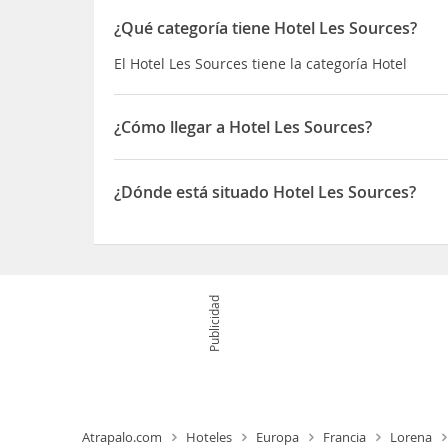
¿Qué categoría tiene Hotel Les Sources?
El Hotel Les Sources tiene la categoría Hotel
¿Cómo llegar a Hotel Les Sources?
Les Sources de Bussang está en la montaña y a m
Explotación minera de Thillot Además, esta casa
¿Dónde está situado Hotel Les Sources?
Museo Textil de los Vosgos
El Hotel Les Sources está situado en 12 ROUTE 
Publicidad
Atrapalo.com
Hoteles
Europa
Francia
Lorena