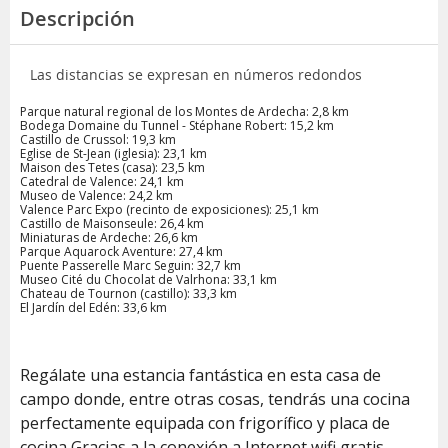
Descripción
Las distancias se expresan en números redondos
Parque natural regional de los Montes de Ardecha: 2,8 km
Bodega Domaine du Tunnel - Stéphane Robert: 15,2 km
Castillo de Crussol: 19,3 km
Eglise de St-Jean (iglesia): 23,1 km
Maison des Tetes (casa): 23,5 km
Catedral de Valence: 24,1 km
Museo de Valence: 24,2 km
Valence Parc Expo (recinto de exposiciones): 25,1 km
Castillo de Maisonseule: 26,4 km
Miniaturas de Ardeche: 26,6 km
Parque Aquarock Aventure: 27,4 km
Puente Passerelle Marc Seguin: 32,7 km
Museo Cité du Chocolat de Valrhona: 33,1 km
Chateau de Tournon (castillo): 33,3 km
El Jardín del Edén: 33,6 km
Regálate una estancia fantástica en esta casa de
campo donde, entre otras cosas, tendrás una cocina
perfectamente equipada con frigorífico y placa de
cocina Gracias a la conexión a Internet wifi gratis,