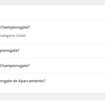
At Championsgate?
 categoría Chalet
mpionsgate?
e Four Corners, apenas te separarán diez minutos en coche de Club
ta casa de vacaciones de 4 estrellas se encuentra a 18,6 km de C
t Championsgate?
jo ESPN Wide World of Sports
uado en 1439 Rolling Fairway Drive
ionsgate de Aparcamiento?
spone de Aparcamiento