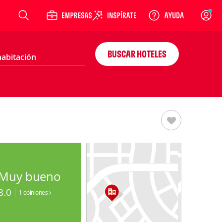
Login
BUSCAR HOTELES
Muy bueno
8.0
1 opiniones