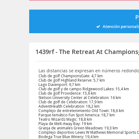
P
Atención personal
1439rf - The Retreat At Champion
Las distancias se expresan en números redond
Club de golf ChampionsGate: 4,7 km
Club de golf Highland Reserve: 5,7 km
Lago Davenport: 9,7 km
Club de golf y de campo Ridgewood Lakes: 15,4 km
Club de golf Providence: 15,6 km
Stetson University Center at Celebration: 16 km
Club de golf de Celebration: 17,9 km
AdventHealth Celebration: 18,2 km
Complejo de entretenimiento Old Town: 18,6 km
Parque temático Fun Spot America: 18,7 km
Teatro Wizardz Magic: 18,8 km
Playa de Melt-Away Bay: 19 km
Granja de animales Green Meadows: 19,3 km
Complejo deportivo Lewis W Mathews Memorial Sports 
Bodega True Blue Winery: 19,4 km