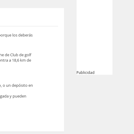
 porque los deberás
he de Club de golf
entra a 18,6 km de
Publicidad
o, o un depósito en
legada y pueden