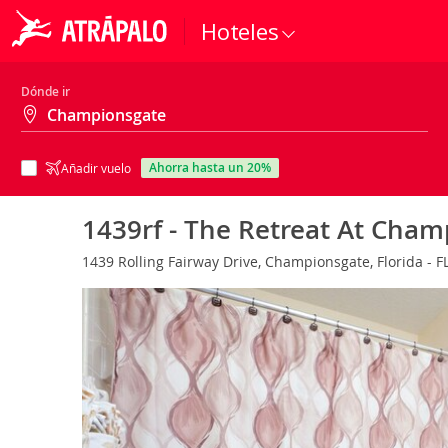
Hoteles
Dónde ir
ahorra hasta un 20%
Añadir vuelo
1439rf - The Retreat At Cha
1439 Rolling Fairway Drive, Championsgate, Florida - F