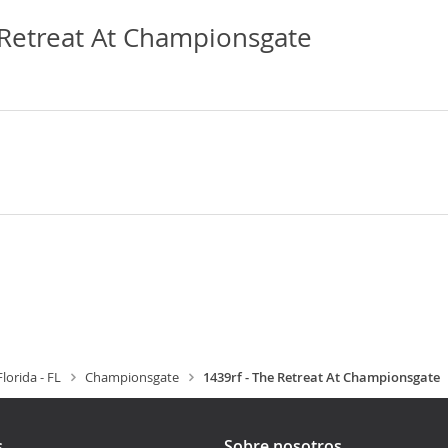
 Retreat At Championsgate
Florida - FL
Championsgate
1439rf - The Retreat At Championsgate
s
Sobre nosotros