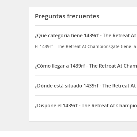
Preguntas frecuentes
¿Qué categoría tiene 1439rf - The Retreat 
El 1439rf - The Retreat At Championsgate tiene la
¿Cómo llegar a 1439rf - The Retreat At Cha
Si decides alojarte en esta casa de vacaciones d
Reserve y Club de golf ChampionsGate Además, es
¿Dónde está situado 1439rf - The Retreat A
entretenimiento Old Town y a 21,4 km de Comple
El 1439rf - The Retreat At Championsgate está sit
¿Dispone el 1439rf - The Retreat At Champ
Sí, el 1439rf - The Retreat At Championsgate di