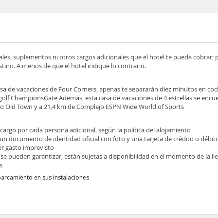
ocales, suplementos ni otros cargos adicionales que el hotel te pueda cobrar;
tino. A menos de que el hotel indique lo contrario.
casa de vacaciones de Four Corners, apenas te separarán diez minutos en coc
golf ChampionsGate Además, esta casa de vacaciones de 4 estrellas se encu
o Old Town y a 21,4 km de Complejo ESPN Wide World of Sports
ecargo por cada persona adicional, según la política del alojamiento
 un documento de identidad oficial con foto y una tarjeta de crédito o débit
ier gasto imprevisto
 se pueden garantizar, están sujetas a disponibilidad en el momento de la l
s
parcamiento en sus instalaciones