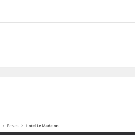
 una fantástica ubicación en pleno centro de Pays-de-Belvès, a 1 m
b Además, esta casa de huéspedes se encuentra a 8,4 km de Campo de
croix des frères
Belves
Hotel Le Madelon