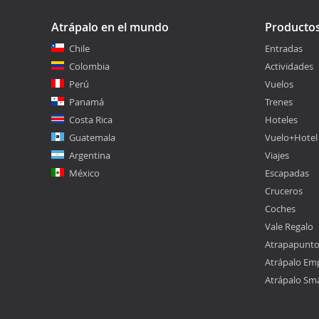
Atrápalo en el mundo
Producto
Chile
Entradas
Colombia
Actividades
Perú
Vuelos
Panamá
Trenes
Costa Rica
Hoteles
Guatemala
Vuelo+Hotel
Argentina
Viajes
México
Escapadas
Cruceros
Coches
Vale Regalo
Atrapapunt
Atrápalo Em
Atrápalo Sm