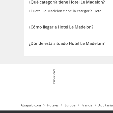
¿Qué categoría tiene Hotel Le Madelon?
El Hotel Le Madelon tiene la categoría Hotel
¿Cómo llegar a Hotel Le Madelon?
Si decides alojarte en Le Madelon, disfrutarás de
Viviendas trogloditas y a 7 de Lolivarie Golf Clu
¿Dónde está situado Hotel Le Madelon?
a 13,3 km de Abadía de Cadouin
El Hotel Le Madelon está situado en 7 place de la 
Publicidad
Atrapalo.com
Hoteles
Europa
Francia
Aquitania