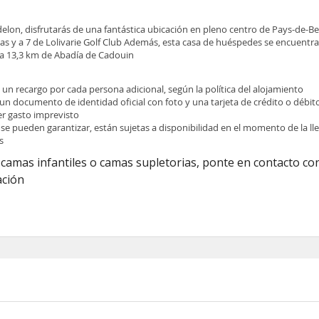
delon, disfrutarás de una fantástica ubicación en pleno centro de Pays-de-Be
as y a 7 de Lolivarie Golf Club Además, esta casa de huéspedes se encuentra
 a 13,3 km de Abadía de Cadouin
e un recargo por cada persona adicional, según la política del alojamiento
 un documento de identidad oficial con foto y una tarjeta de crédito o débit
ier gasto imprevisto
 se pueden garantizar, están sujetas a disponibilidad en el momento de la l
s
camas infantiles o camas supletorias, ponte en contacto con
ación