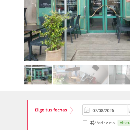
Elige tus fechas
ahor
Añadir vuelo