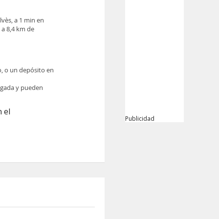
lvès, a 1 min en
 a 8,4 km de
o, o un depósito en
legada y pueden
 el
Publicidad