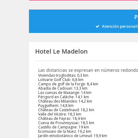
P
Atención personal
Hotel Le Madelon
Las distancias se expresan en números redond
Viviendas trogloditas: 0,3 km
Lolivarie Golf Club: 6,8 km
Campo de golf de la Forge: 8,4 km
Abadía de Cadouin: 13,3 km
Las cuevas de Maxange: 14 km
Périgord en Calèche: 14,1 km
Château des Milandes: 14,2 km
Puyguilhem: 14,8 km
Château de Castelnaud: 18,2 km
Valle del Vézère: 18,3 km
Château de Fayrac: 18,4 km
Cueva de Proumeyssac: 18,5 km
Castillo de Campagne: 19 km
Ecomuseo de la Nuez: 19,2 km
Jardín etnobotánico de Limeuil: 19,9 km