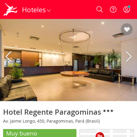
Hoteles
Login
Hotel Regente Paragominas
Av. Jaime Longo, 450, Paragominas, Pará (Brasil)
Muy bueno