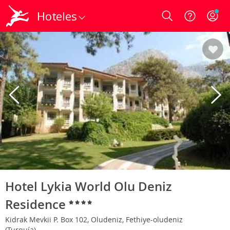
Hoteles
Login
Hotel Lykia World Olu Deniz
Residence
Kidrak Mevkii P. Box 102, Oludeniz, Fethiye-oludeniz
(Turquía)