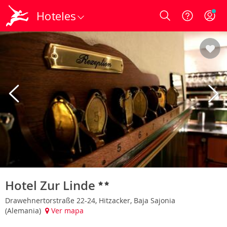
Hoteles
Login
Hotel Zur Linde
Drawehnertorstraße 22-24, Hitzacker, Baja Sajonia
(Alemania)
Ver mapa