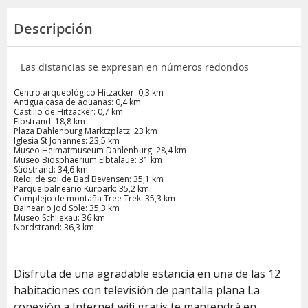
Descripción
Las distancias se expresan en números redondos
Centro arqueológico Hitzacker: 0,3 km
Antigua casa de aduanas: 0,4 km
Castillo de Hitzacker: 0,7 km
Elbstrand: 18,8 km
Plaza Dahlenburg Marktzplatz: 23 km
Iglesia St Johannes: 23,5 km
Museo Heimatmuseum Dahlenburg: 28,4 km
Museo Biosphaerium Elbtalaue: 31 km
Südstrand: 34,6 km
Reloj de sol de Bad Bevensen: 35,1 km
Parque balneario Kurpark: 35,2 km
Complejo de montaña Tree Trek: 35,3 km
Balneario Jod Sole: 35,3 km
Museo Schliekau: 36 km
Nordstrand: 36,3 km
Disfruta de una agradable estancia en una de las 12
habitaciones con televisión de pantalla plana La
conexión a Internet wifi gratis te mantendrá en