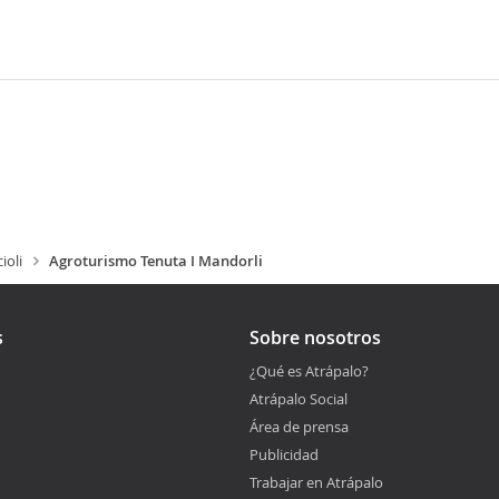
ioli
Agroturismo Tenuta I Mandorli
s
Sobre nosotros
¿Qué es Atrápalo?
Atrápalo Social
Área de prensa
Publicidad
Trabajar en Atrápalo