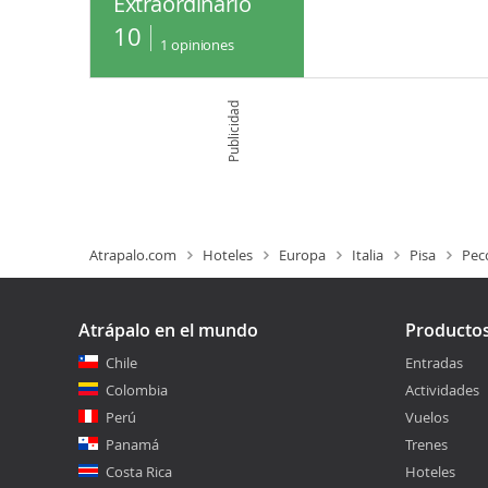
Extraordinario
10
1
opiniones
Publicidad
Atrapalo.com
Hoteles
Europa
Italia
Pisa
Pecc
Atrápalo en el mundo
Producto
Chile
Entradas
Colombia
Actividades
Perú
Vuelos
Panamá
Trenes
Costa Rica
Hoteles