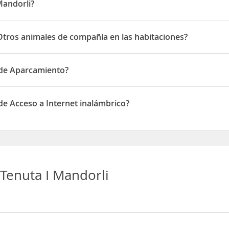
Mandorli?
Via di Cedri 50
Otros animales de compañía en las habitaciones?
os animales de compañía en las habitaciones
 de Aparcamiento?
 Aparcamiento
de Acceso a Internet inalámbrico?
cceso a Internet inalámbrico
Tenuta I Mandorli