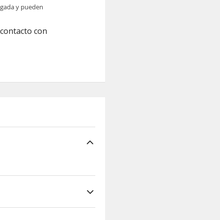
legada y pueden
 contacto con
 de Minerva Medica
 Castelvecchio