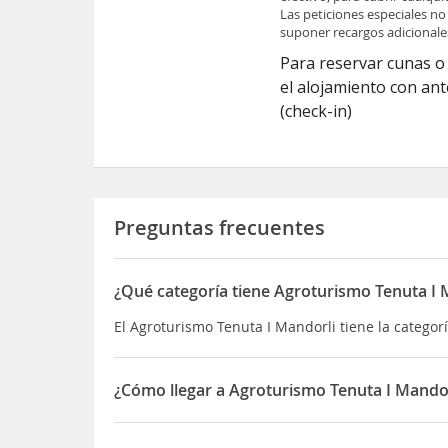
Las peticiones especiales no
suponer recargos adicionale
Para reservar cunas o
el alojamiento con ant
(check-in)
Preguntas frecuentes
¿Qué categoría tiene Agroturismo Tenuta I 
El Agroturismo Tenuta I Mandorli tiene la categor
¿Cómo llegar a Agroturismo Tenuta I Mandor
Si decides alojarte en Tenuta I Mandorli de Pecci
Además, esta casa rural se encuentra a 15,3 km de 