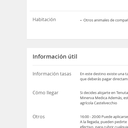
Habitación
Otros animales de compa
Información útil
Información tasas
En este destino existe una t
que deberás pagar directame
Cómo llegar
Si decides alojarte en Tenuta
Minerva Medica Además, esta 
agrícola Castelvecchio
Otros
16:00 - 20:00 Puede aplicars
A la llegada, pueden pedirte
efectivo, para cubrir cualqu