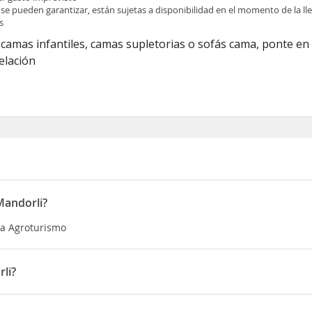
 se pueden garantizar, están sujetas a disponibilidad en el momento de la l
s
 camas infantiles, camas supletorias o sofás cama, ponte en
elación
Mandorli?
ía Agroturismo
li?
oli, estarás a 19,6 km de Teatro del Silenzio y a 11,6 km de Templo
Edificio histórico Villa Baciocchi y a 17,4 km de Hacienda agrícola