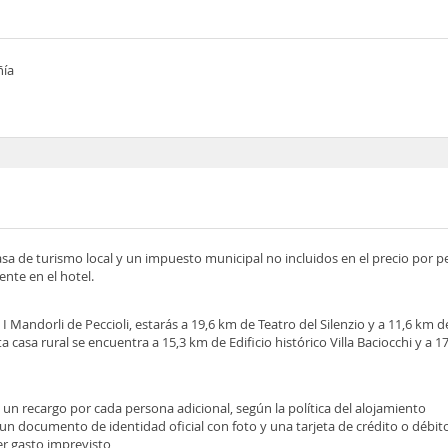
ñía
asa de turismo local y un impuesto municipal no incluidos en el precio por 
nte en el hotel.
 I Mandorli de Peccioli, estarás a 19,6 km de Teatro del Silenzio y a 11,6 km
casa rural se encuentra a 15,3 km de Edificio histórico Villa Baciocchi y a 
e un recargo por cada persona adicional, según la política del alojamiento
 un documento de identidad oficial con foto y una tarjeta de crédito o débit
ier gasto imprevisto