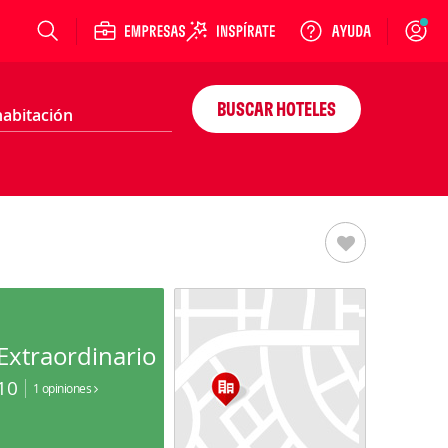
Login
BUSCAR HOTELES
Extraordinario
10
1 opiniones