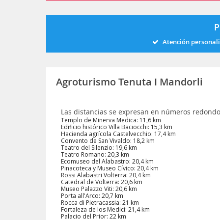
P
Atención personal
Agroturismo Tenuta I Mandorli
Las distancias se expresan en números redond
Templo de Minerva Medica: 11,6 km
Edificio histórico Villa Baciocchi: 15,3 km
Hacienda agrícola Castelvecchio: 17,4 km
Convento de San Vivaldo: 18,2 km
Teatro del Silenzio: 19,6 km
Teatro Romano: 20,3 km
Ecomuseo del Alabastro: 20,4 km
Pinacoteca y Museo Cívico: 20,4 km
Rossi Alabastri Volterra: 20,4 km
Catedral de Volterra: 20,6 km
Museo Palazzo Viti: 20,6 km
Porta all'Arco: 20,7 km
Rocca di Pietracassia: 21 km
Fortaleza de los Medici: 21,4 km
Palacio del Prior: 22 km