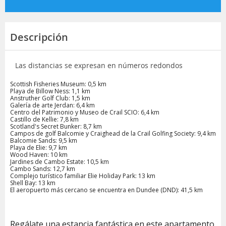
Descripción
Las distancias se expresan en números redondos
Scottish Fisheries Museum: 0,5 km
Playa de Billow Ness: 1,1 km
Anstruther Golf Club: 1,5 km
Galería de arte Jerdan: 6,4 km
Centro del Patrimonio y Museo de Crail SCIO: 6,4 km
Castillo de Kellie: 7,8 km
Scotland's Secret Bunker: 8,7 km
Campos de golf Balcomie y Craighead de la Crail Golfing Society: 9,4 km
Balcomie Sands: 9,5 km
Playa de Elie: 9,7 km
Wood Haven: 10 km
Jardines de Cambo Estate: 10,5 km
Cambo Sands: 12,7 km
Complejo turístico familiar Elie Holiday Park: 13 km
Shell Bay: 13 km
El aeropuerto más cercano se encuentra en Dundee (DND): 41,5 km
Regálate una estancia fantástica en este apartamento