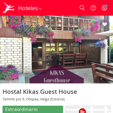
Hoteles
Login
Hostal Kikas Guest House
Tamme pst 9, Otepaa, Valga (Estonia)
Extraordinario