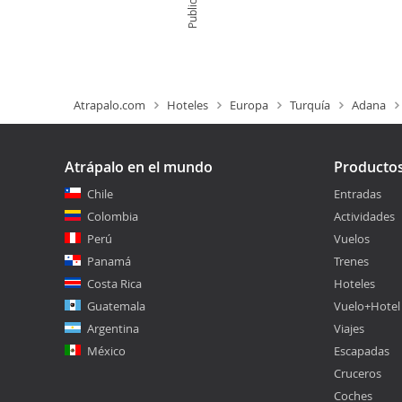
Publicidad
Atrapalo.com
Hoteles
Europa
Turquía
Adana
Atrápalo en el mundo
Producto
Chile
Entradas
Colombia
Actividades
Perú
Vuelos
Panamá
Trenes
Costa Rica
Hoteles
Guatemala
Vuelo+Hotel
Argentina
Viajes
México
Escapadas
Cruceros
Coches