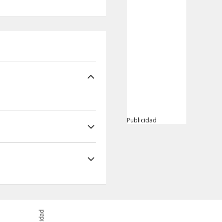
Publicidad
ri) y apenas te
 encuentra a 1,4 km