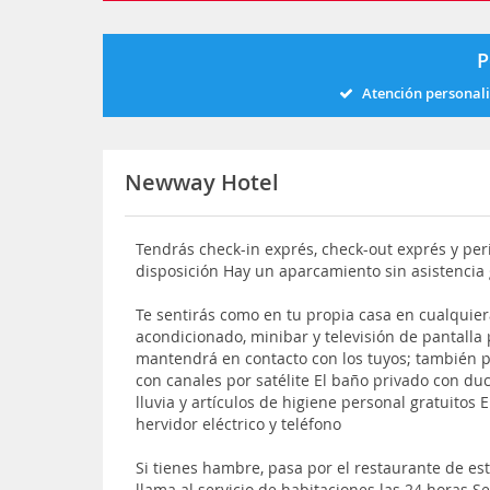
P
Atención personal
Newway Hotel
Tendrás check-in exprés, check-out exprés y peri
disposición Hay un aparcamiento sin asistencia 
Te sentirás como en tu propia casa en cualquier
acondicionado, minibar y televisión de pantalla p
mantendrá en contacto con los tuyos; también po
con canales por satélite El baño privado con du
lluvia y artículos de higiene personal gratuitos 
hervidor eléctrico y teléfono
Si tienes hambre, pasa por el restaurante de est
llama al servicio de habitaciones las 24 horas S