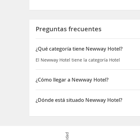
Preguntas frecuentes
¿Qué categoría tiene Newway Hotel?
El Newway Hotel tiene la categoría Hotel
¿Cómo llegar a Newway Hotel?
Si decides alojarte en Newway Hotel, te encontrar
separarán cinco minutos en coche de Mezquita de
¿Dónde está situado Newway Hotel?
de Sitio histórico Sahabiye Medresesi y a 1,7 km 
El Newway Hotel está situado en Sanayi, Kocasina