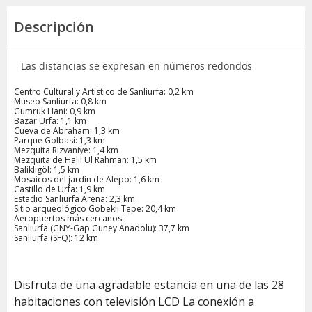
Descripción
Las distancias se expresan en números redondos
Centro Cultural y Artístico de Sanliurfa: 0,2 km
Museo Sanliurfa: 0,8 km
Gumruk Hani: 0,9 km
Bazar Urfa: 1,1 km
Cueva de Abraham: 1,3 km
Parque Golbasi: 1,3 km
Mezquita Rizvaniye: 1,4 km
Mezquita de Halil Ul Rahman: 1,5 km
Balikligöl: 1,5 km
Mosaicos del jardín de Alepo: 1,6 km
Castillo de Urfa: 1,9 km
Estadio Sanliurfa Arena: 2,3 km
Sitio arqueológico Gobekli Tepe: 20,4 km
Aeropuertos más cercanos:
Sanliurfa (GNY-Gap Guney Anadolu): 37,7 km
Sanliurfa (SFQ): 12 km
Disfruta de una agradable estancia en una de las 28
habitaciones con televisión LCD La conexión a