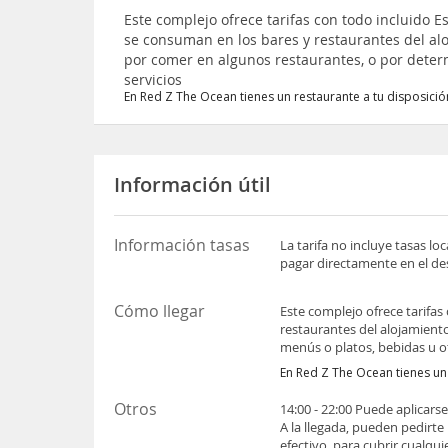
Este complejo ofrece tarifas con todo incluido E
se consuman en los bares y restaurantes del al
por comer en algunos restaurantes, o por deter
servicios
En Red Z The Ocean tienes un restaurante a tu disposici
Información útil
Información tasas
La tarifa no incluye tasas l
pagar directamente en el des
Cómo llegar
Este complejo ofrece tarifas
restaurantes del alojamient
menús o platos, bebidas u ot
En Red Z The Ocean tienes un
Otros
14:00 - 22:00 Puede aplicars
A la llegada, pueden pedirte
efectivo, para cubrir cualqu