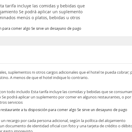
sta tarifa incluye las comidas y bebidas que
ojamiento Se podrá aplicar un suplemento
minados menús o platos, bebidas u otros
ón para comer algo Se sirve un desayuno de pago
ocales, suplementos ni otros cargos adicionales que el hotel te pueda cobrar;
tino. A menos de que el hotel indique lo contrario.
 con todo incluido Esta tarifa incluye las comidas y bebidas que se consuman
o Se podrá aplicar un suplemento por comer en algunos restaurantes, o po
ros servicios
 restaurante a tu disposición para comer algo Se sirve un desayuno de pago
e un recargo por cada persona adicional, según la política del alojamiento
 un documento de identidad oficial con foto y una tarjeta de crédito o débit
ier gasto imprevisto