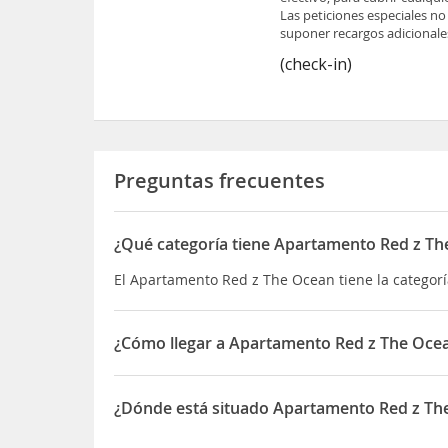
Las peticiones especiales no
suponer recargos adicionale
(check-in)
Preguntas frecuentes
¿Qué categoría tiene Apartamento Red z T
El Apartamento Red z The Ocean tiene la categor
¿Cómo llegar a Apartamento Red z The Oce
Este complejo ofrece tarifas con todo incluido Es
alojamiento Se podrá aplicar un suplemento por 
¿Dónde está situado Apartamento Red z Th
servicios
En Red Z The Ocean tienes un restaurante a tu d
El Apartamento Red z The Ocean está situado en 