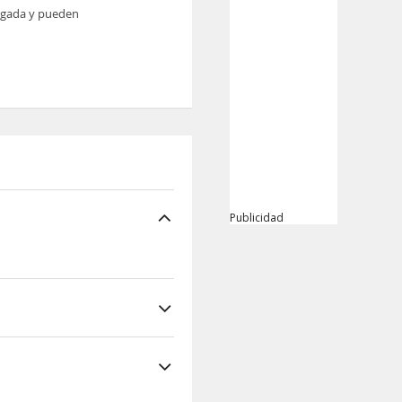
legada y pueden
Publicidad
es y restaurantes del
, bebidas u otros