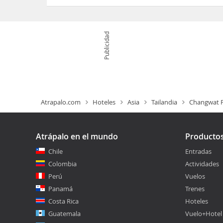
Publicidad
Atrapalo.com
Hoteles
Asia
Tailandia
Changwat P
Atrápalo en el mundo
Producto
Chile
Entradas
Colombia
Actividades
Perú
Vuelos
Panamá
Trenes
Costa Rica
Hoteles
Guatemala
Vuelo+Hotel