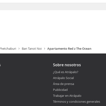
hetchaburi
Ban Tanot Noi
Apartamento Red z The Ocean
s
Sobre nosotros
¿Qué es Atrápalo?
Atrápalo Social
Área de prensa
Publicidad
Trabajar en Atrápalo
Términos y condiciones generales