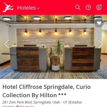
Hoteles
Login
Hotel Cliffrose Springdale, Curio
Collection By Hilton
281 Zion Park Blvd, Springdale, Utah - UT (Estados
Unidos)
Ver mapa