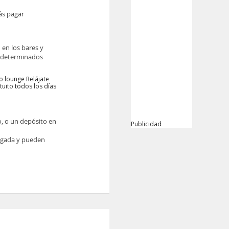
ás pagar
 en los bares y
r determinados
 o lounge Relájate
tuito todos los días
o, o un depósito en
Publicidad
legada y pueden