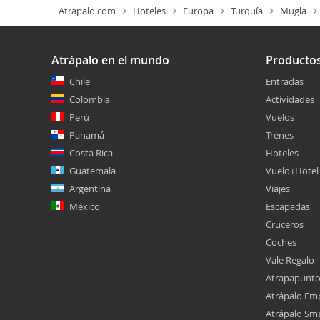
Atrapalo.com
Hoteles
Europa
Turquía
Mugla
Atrápalo en el mundo
Producto
Chile
Entradas
Colombia
Actividades
Perú
Vuelos
Panamá
Trenes
Costa Rica
Hoteles
Guatemala
Vuelo+Hotel
Argentina
Viajes
México
Escapadas
Cruceros
Coches
Vale Regalo
Atrapapunt
Atrápalo Em
Atrápalo Sm