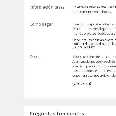
Información tasas
En este destino existe una t
directamente en el hotel.
Cómo llegar
Este complejo ofrece tarifas
restaurantes del alojamient
menús o platos, bebidas u ot
Descubre las delicias que te 
con un refresco del bar en la
de 7:00 a 11:00
Otros
14:00 - 0:00 Puede aplicarse
A la llegada, pueden pedirte
efectivo, para cubrir cualqu
Las peticiones especiales no
suponer recargos adicionale
(check-in)
Preguntas frecuentes