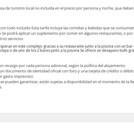
asa de turismo local no incluida en el precio por persona y noche, que deber
 con todo incluido Esta tarifa incluye las comidas y bebidas que se consuman
o Se podrá aplicar un suplemento por comer en algunos restaurantes, o po
ros servicios
esperan en este complejo gracias a su restaurante junto a la piscina con un bar
 playa o de uno de los 2 bares junto a la piscina Se ofrece un desayuno bufé gra
 un recargo por cada persona adicional, según la política del alojamiento
 un documento de identidad oficial con foto y una tarjeta de crédito o débit
ier gasto imprevisto
 se pueden garantizar, están sujetas a disponibilidad en el momento de la l
s