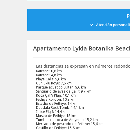
P
Atención personal
Apartamento Lykia Botanika Beac
Las distancias se expresan en números redond
Katranci: 0,6 km
Katranci: 4,8 km
Playa Calis: 5,6 km
Günlüklü Koyu: 7,5 km
Parque acuático Sultan: 9,6 km
Santuario de aves de Çali?: 9,7 km
Koca Çal?? Plaj?: 10,1 km
Fethiye Kordon: 10,3 km
Estadio de Fethiye: 14 km
Deadala Rock Tomb: 14,1 km
?nlice Plaj?: 14,4 km
Museo de Fethiye: 15 km
Tumbas de roca de Amyntas: 15,2 km
Mercado de pescado de Fethiye: 15,6 km
Castillo de Fethiye: 15,6 km