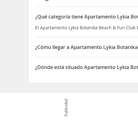
¿Qué categoría tiene Apartamento Lykia Bo
El Apartamento Lykia Botanika Beach & Fun Club 
¿Cómo llegar a Apartamento Lykia Botanika
Este complejo ofrece tarifas con todo incluido Es
alojamiento Se podrá aplicar un suplemento por 
¿Dónde está situado Apartamento Lykia Bo
servicios
Descubre las delicias que te esperan en este comp
El Apartamento Lykia Botanika Beach & Fun Club e
refresco del bar en la playa o de uno de los 2 bar
Publicidad