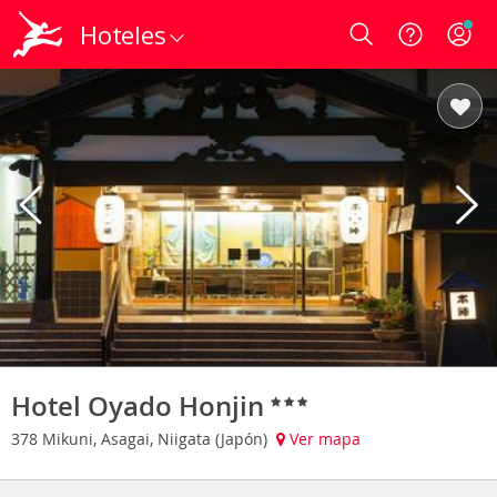
Hoteles
Login
Hotel Oyado Honjin
378 Mikuni, Asagai, Niigata (Japón)
Ver mapa