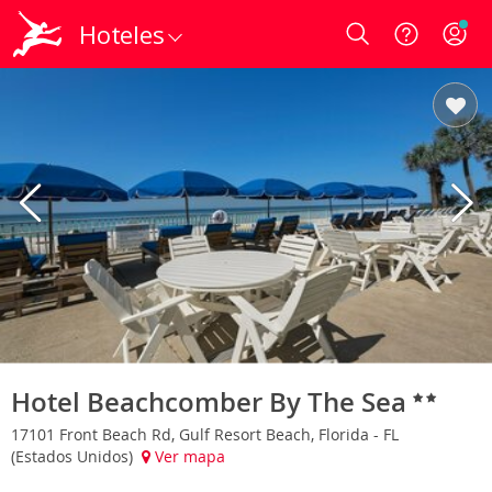
Hoteles
Login
Hotel Beachcomber By The Sea
17101 Front Beach Rd, Gulf Resort Beach, Florida - FL
(Estados Unidos)
Ver mapa