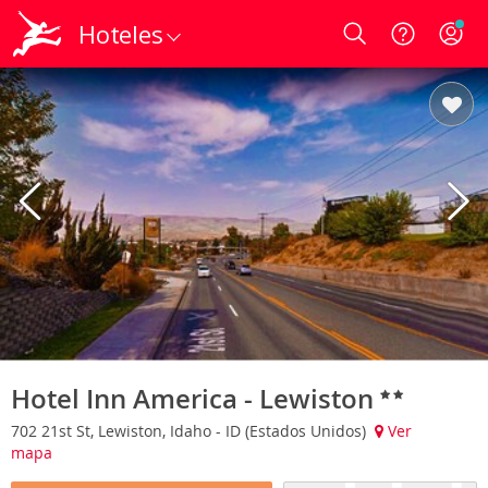
Hoteles
Login
Hotel Inn America - Lewiston
702 21st St, Lewiston, Idaho - ID (Estados Unidos)
Ver
mapa