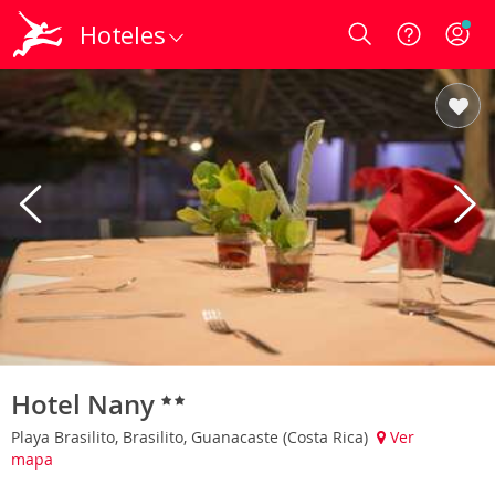
Hoteles
Login
Hotel Nany
Playa Brasilito, Brasilito, Guanacaste (Costa Rica)
Ver
mapa