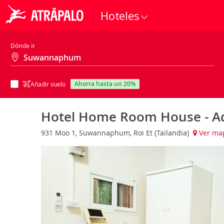
Hoteles
Dónde ir
ahorra hasta un 20%
Añadir vuelo
Hotel Home Room House - A
931 Moo 1, Suwannaphum, Roi Et (Tailandia)
Ver ma