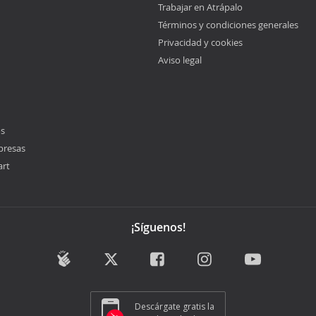
Trabajar en Atrápalo
Términos y condiciones generales
Privacidad y cookies
Aviso legal
os
presas
art
¡Síguenos!
Descárgate gratis la