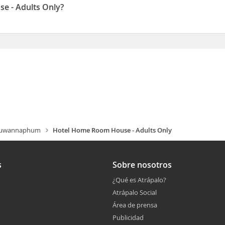
e - Adults Only?
uado en 931 Moo 1
uwannaphum
Hotel Home Room House - Adults Only
s
Sobre nosotros
¿Qué es Atrápalo?
Atrápalo Social
Área de prensa
Publicidad