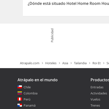
¿Dónde está situado Hotel Home Room Hous
El Hotel Home Room House - Adults Only está sit
Publicidad
Atrapalo.com
Hoteles
Asia
Tailandia
Roi Et
S
Atrápalo en el mundo
Producto
Chile
Entradas
Colombia
Actividades
Perú
Vuelos
Panamá
Trenes