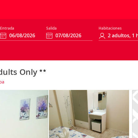
Entrada
Salida
Habitaciones
dults Only
pa