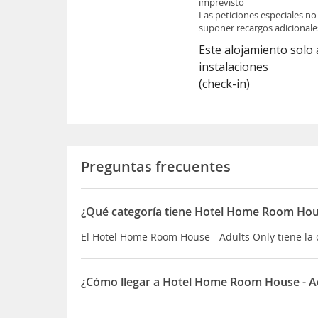
imprevisto
Las peticiones especiales no
suponer recargos adicionale
Este alojamiento solo 
instalaciones
(check-in)
Preguntas frecuentes
¿Qué categoría tiene Hotel Home Room Hous
El Hotel Home Room House - Adults Only tiene la c
¿Cómo llegar a Hotel Home Room House - A
Se sirve un desayuno gratuito todos los días, de 6