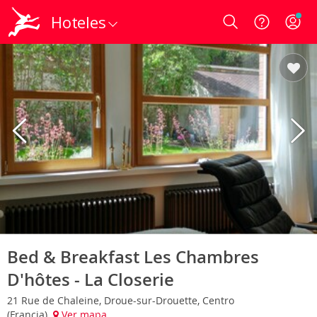
Hoteles
Login
Bed & Breakfast Les Chambres
D'hôtes - La Closerie
21 Rue de Chaleine, Droue-sur-Drouette, Centro
(Francia)
Ver mapa