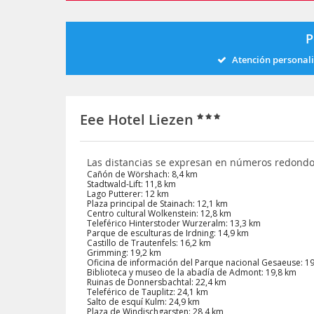
P
Atención personal
Eee Hotel Liezen
Las distancias se expresan en números redond
Cañón de Wörshach: 8,4 km
Stadtwald-Lift: 11,8 km
Lago Putterer: 12 km
Plaza principal de Stainach: 12,1 km
Centro cultural Wolkenstein: 12,8 km
Teleférico Hinterstoder Wurzeralm: 13,3 km
Parque de esculturas de Irdning: 14,9 km
Castillo de Trautenfels: 16,2 km
Grimming: 19,2 km
Oficina de información del Parque nacional Gesaeuse: 1
Biblioteca y museo de la abadía de Admont: 19,8 km
Ruinas de Donnersbachtal: 22,4 km
Teleférico de Tauplitz: 24,1 km
Salto de esquí Kulm: 24,9 km
Plaza de Windischgarsten: 28,4 km