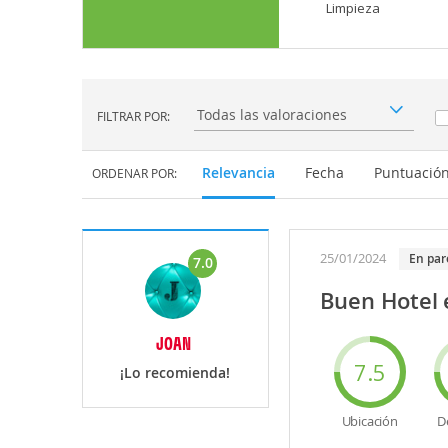
Limpieza
FILTRAR POR:
Filtrar por:
Relevancia
Fecha
Puntuació
ORDENAR POR:
25/01/2024
en par
7.0
Buen Hotel 
JOAN
7.5
¡Lo recomienda!
Ubicación
D