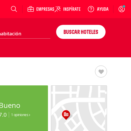
Login
BUSCAR HOTELES
Bueno
7.0
1 opiniones