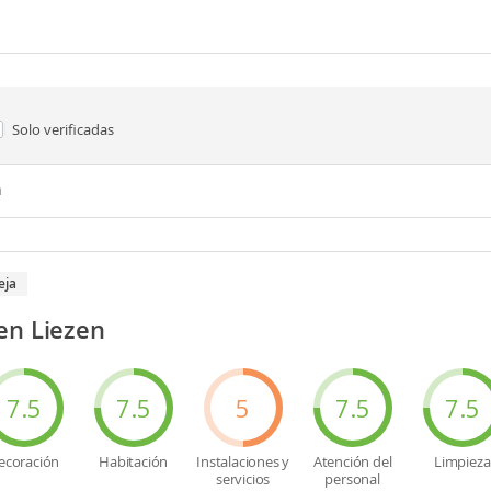
Solo verificadas
n
eja
en Liezen
7.5
7.5
5
7.5
7.5
ecoración
Habitación
Instalaciones y
Atención del
Limpieza
servicios
personal