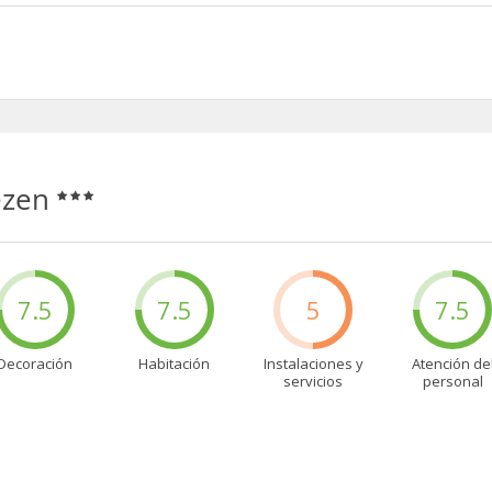
rte un respiro, aunque también puedes disfrutar de una deliciosa c
ounge Se ofrece un desayuno bufé todos los días de 7:00 a 10:00 co
 5
ezen
7.5
7.5
5
7.5
Decoración
Habitación
Instalaciones y
Atención de
servicios
personal