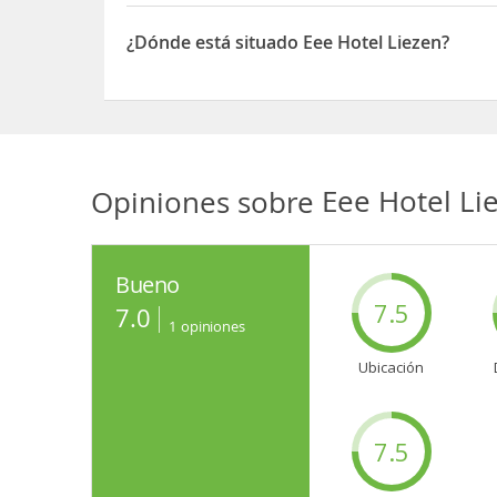
Este hotel te ofrece una cafetería si quieres da
Apaga la sed con tu bebida favorita en el bar o l
¿Dónde está situado Eee Hotel Liezen?
El Eee Hotel Liezen está situado en Selzthaler Str.
Opiniones sobre
Eee Hotel Li
Bueno
7.5
7.0
1
opiniones
Ubicación
7.5