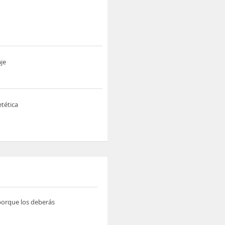
je
tética
 porque los deberás