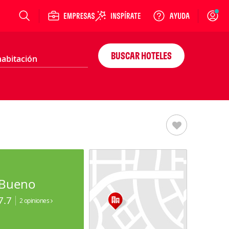
Login
BUSCAR HOTELES
Bueno
7.7
2 opiniones