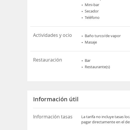
Mini-bar
Secador
Teléfono
Actividades y ocio
Baño turco/de vapor
Masaje
Restauración
Bar
Restaurante(s)
Información útil
Información tasas
La tarifa no incluye tasas l
pagar directamente en el des