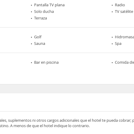
Pantalla TV plana
Radio
Solo ducha
TV satélite
Terraza
Golf
Hidromasa
Sauna
Spa
Bar en piscina
Comida die
ocales, suplementos ni otros cargos adicionales que el hotel te pueda cobrar;
tino. A menos de que el hotel indique lo contrario.