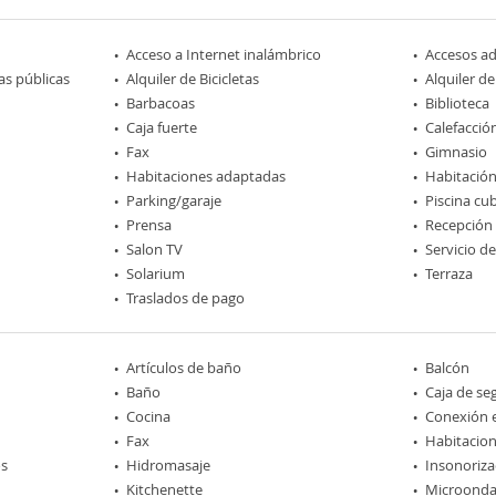
Acceso a Internet inalámbrico
Accesos a
as públicas
Alquiler de Bicicletas
Alquiler d
Barbacoas
Biblioteca
Caja fuerte
Calefacció
Fax
Gimnasio
Habitaciones adaptadas
Habitación
Parking/garaje
Piscina cu
Prensa
Recepción
Salon TV
Servicio d
Solarium
Terraza
Traslados de pago
Artículos de baño
Balcón
Baño
Caja de se
Cocina
Conexión e
Fax
Habitacio
os
Hidromasaje
Insonoriza
Kitchenette
Microonda