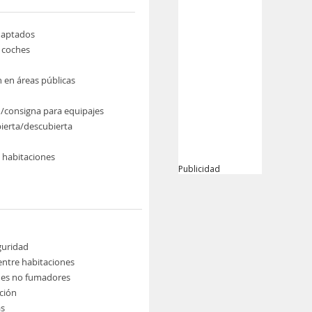
daptados
e coches
n en áreas públicas
/consigna para equipajes
bierta/descubierta
e habitaciones
Publicidad
guridad
ntre habitaciones
nes no fumadores
ción
s