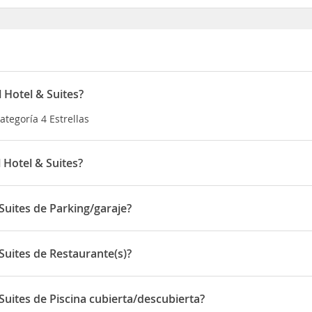
 Hotel & Suites?
ategoría 4 Estrellas
 Hotel & Suites?
uado en Ayolas 520
Suites de Parking/garaje?
one de Parking/garaje
Suites de Restaurante(s)?
one de Restaurante(s)
Suites de Piscina cubierta/descubierta?