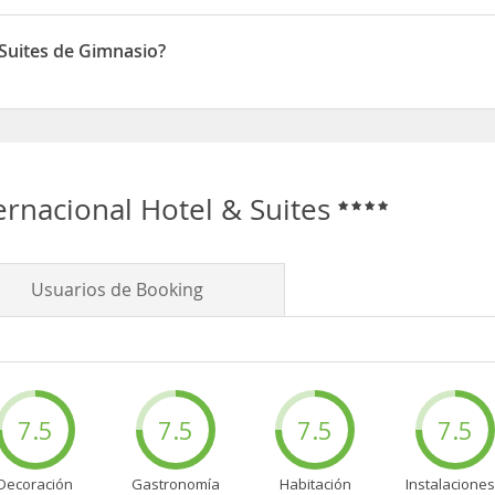
one de Piscina cubierta/descubierta
 Suites de Gimnasio?
one de Gimnasio
ernacional Hotel & Suites
Usuarios de Booking
7.5
7.5
7.5
7.5
Decoración
Gastronomía
Habitación
Instalaciones