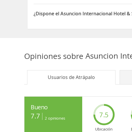
Sí, el Asuncion Internacional Hotel & Suites disp
¿Dispone el Asuncion Internacional Hotel &
Sí, el Asuncion Internacional Hotel & Suites disp
Opiniones sobre
Asuncion Int
Usuarios de
Atrápalo
Bueno
7.5
7.7
2
opiniones
Ubicación