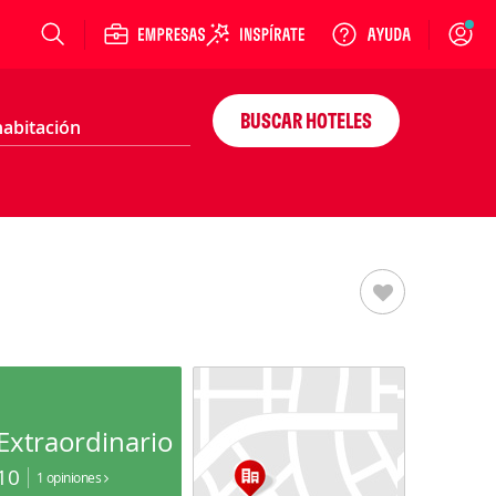
Login
BUSCAR HOTELES
Extraordinario
10
1 opiniones