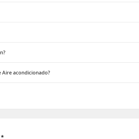
.Ataturk Bulv.No:40
ón?
e Aire acondicionado?
ire acondicionado