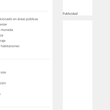
Publicidad
icionado en áreas públicas
enter
e moneda
pa
raje
e habitaciones
size
ción
a