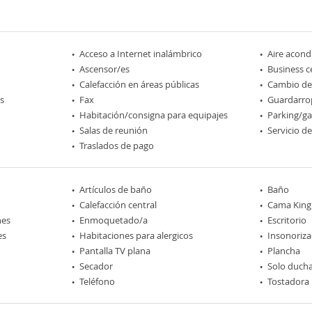
Acceso a Internet inalámbrico
Aire acond
Ascensor/es
Business c
Calefacción en áreas públicas
Cambio d
s
Fax
Guardarro
Habitación/consigna para equipajes
Parking/ga
Salas de reunión
Servicio d
Traslados de pago
Artículos de baño
Baño
Calefacción central
Cama King 
nes
Enmoquetado/a
Escritorio
es
Habitaciones para alergicos
Insonoriza
Pantalla TV plana
Plancha
Secador
Solo duch
Teléfono
Tostadora