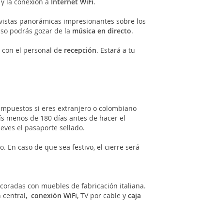
y la conexión a
Internet WiFi
.
vistas panorámicas impresionantes sobre los
uso podrás gozar de la
música en directo
.
 con el personal de
recepción
. Estará a tu
 impuestos si eres extranjero o colombiano
aís menos de 180 días antes de hacer el
eves el pasaporte sellado.
. En caso de que sea festivo, el cierre será
coradas con muebles de fabricación italiana.
n central,
conexión WiFi
, TV por cable y
caja