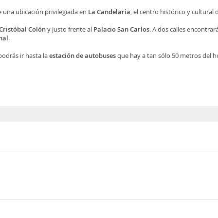
 una ubicación privilegiada en
La Candelaria
, el centro histórico y cultural 
Cristóbal Colón
y justo frente al
Palacio San Carlos
. A dos calles encontrar
nal
.
odrás ir hasta la
estación de autobuses
que hay a tan sólo 50 metros del ho