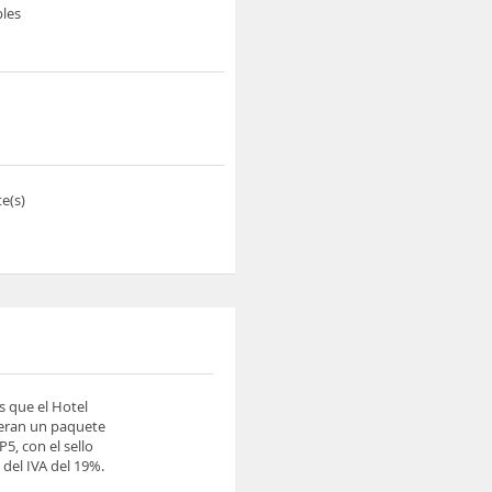
les
e(s)
s que el Hotel
ieran un paquete
5, con el sello
del IVA del 19%.