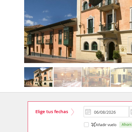
Elige tus fechas
ahor
Añadir vuelo