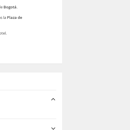
de
Bogotá
.
ás la
Plaza de
tel.