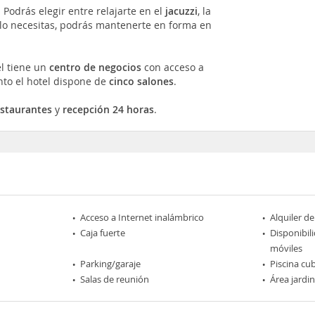
 Podrás elegir entre relajarte en el
jacuzzi
, la
i lo necesitas, podrás mantenerte en forma en
el tiene un
centro de negocios
con acceso a
nto el hotel dispone de
cinco salones
.
estaurantes
y
recepción 24 horas
.
Acceso a Internet inalámbrico
Alquiler de
Caja fuerte
Disponibil
móviles
Parking/garaje
Piscina cub
Salas de reunión
Área jardi