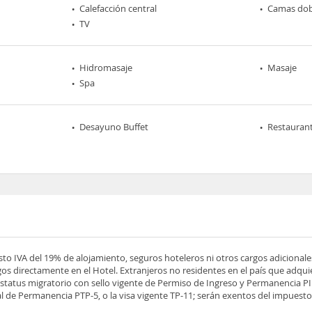
Calefacción central
Camas dob
TV
Hidromasaje
Masaje
Spa
Desayuno Buffet
Restaurant
esto IVA del 19% de alojamiento, seguros hoteleros ni otros cargos adicionale
os directamente en el Hotel. Extranjeros no residentes en el país que adqu
tatus migratorio con sello vigente de Permiso de Ingreso y Permanencia PIP
 de Permanencia PTP-5, o la visa vigente TP-11; serán exentos del impuesto 