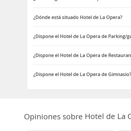
El
Hotel de la Opera
goza de una ubicación privil
¿Dónde está situado Hotel de La Opera?
El hotel está junto al
Teatro Cristóbal Colón
y jus
Catedral Nacional
.
El Hotel de La Opera está situado en Calle 10, 5 -
¿Dispone el Hotel de La Opera de Parking/g
Para moverte por la ciudad podrás ir hasta la
est
Sí, el Hotel de La Opera dispone de Parking/garaj
¿Dispone el Hotel de La Opera de Restauran
Sí, el Hotel de La Opera dispone de Restaurante(s
¿Dispone el Hotel de La Opera de Gimnasio
Sí, el Hotel de La Opera dispone de Gimnasio
Opiniones sobre
Hotel de La