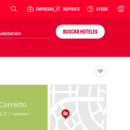
Login
BUSCAR HOTELES
Correcto
6.7
1 opiniones