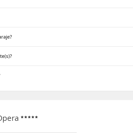
egiada en
La Candelaria
, el centro histórico y cultural de
Bogotá
.
to frente al
Palacio San Carlos
. A dos calles encontrarás la
Plaza de
72 - 110010
araje?
ación de autobuses
que hay a tan sólo 50 metros del hotel.
e
te(s)?
)
?
 Opera