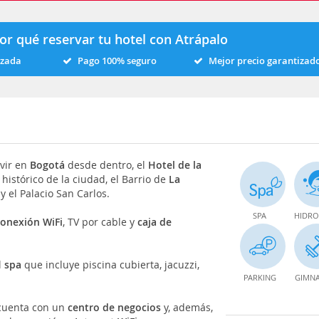
or qué reservar tu hotel con Atrápalo
izada
Pago 100% seguro
Mejor precio garantizad
vir en
Bogotá
desde dentro, el
Hotel de la
 histórico de la ciudad, el Barrio de
La
y el Palacio San Carlos.
SPA
HIDRO
conexión WiFi
, TV por cable y
caja de
l
spa
que incluye piscina cubierta, jacuzzi,
PARKING
GIMNA
l cuenta con un
centro de negocios
y, además,