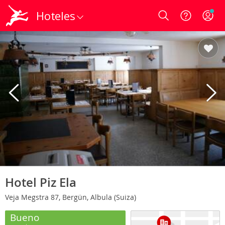
Hoteles
Login
Hotel Piz Ela
Veja Megstra 87, Bergün, Albula (Suiza)
Bueno